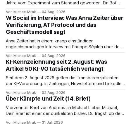
Jahre vom Experiment zum Standard geworden. Ein Bot
sitzt im Videocall, zeichnet auf, transkribiert und liefert am
Von Michael Mrak
04 Aug. 2026
Ende eine Zusammenfassung samt Aufgabenliste. Das
W Social im Interview: Was Anna Zeiter über
funktioniert gut. Die Frage, die regelmäßig untergeht, lautet:
Verifizierung, AT Protocol und das
Wo genau liegt das Audio, wer verarbeitet es und unter
Geschäftsmodell sagt
welcher Rechtsgrundlage? Es gibt
Anna Zeiter hat in einem knapp einstündigen
englischsprachigen Interview mit Philippe Séjalon über den
Start von W Social gesprochen. Sie ist Medienrechtlerin, war
Von Michael Mrak
04 Aug. 2026
über zehn Jahre Datenschutzbeauftragte bei eBay und hat
KI-Kennzeichnung seit 2. August: Was
zum Thema Meinungsfreiheit promoviert. Das Gespräch ist
Artikel 50 KI-VO tatsächlich verlangt
inhaltlich dichter als die meisten Kurzinterviews zum Thema
und beantwortet einige Fragen,
Seit dem 2. August 2026 gelten die Transparenzpflichten
der KI-Verordnung. In Zeitungen, Newslettern und LinkedIn-
Postings liest man dazu einen Satz, der eingängig klingt und
Von Michael Mrak
02 Aug. 2026
trotzdem falsch ist: Ab jetzt müsse alles gekennzeichnet
Über Kämpfe und Zeit (14. Brief)
werden, was mit künstlicher Intelligenz entstanden sei. Das
stimmt so nicht. Artikel 50 der KI-Verordnung
Vierzehnter Brief von Andreas an Michael Lieber Michael,
Dein Brief ist einer der dunkelsten bisher. Du fragst, ob der
Planet am Ende sei, Du greifst nach dem Gesetz als dem
Von Michael Mrak
31 Juli 2026
letzten Hebel, der sich noch bewegt, und zwischen Deinen