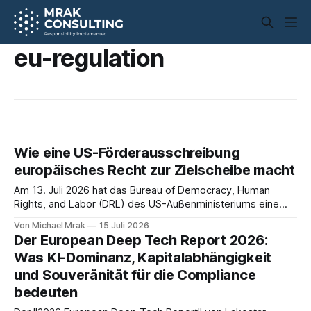
eu-regulation
Wie eine US-Förderausschreibung
europäisches Recht zur Zielscheibe macht
Am 13. Juli 2026 hat das Bureau of Democracy, Human
Rights, and Labor (DRL) des US-Außenministeriums eine
Förderausschreibung mit dem Titel Developing Civilizational
Von Michael Mrak
15 Juli 2026
Bonds, Democratic Resilience, and Rule of Law in
Der European Deep Tech Report 2026:
Europeveröffentlicht (Opportunity Number DFOP0019307)
Was KI-Dominanz, Kapitalabhängigkeit
öffentlich gemacht. Wer nur den Titel liest, könnte einen
und Souveränität für die Compliance
wohlwollenden Beitrag zur Stärkung europäischer
bedeuten