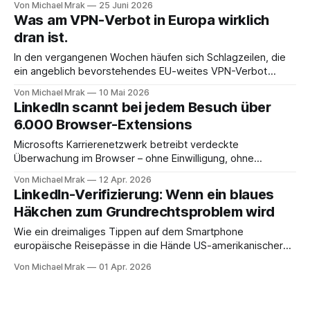
Von Michael Mrak
25 Juni 2026
jüngsten Exportbeschränkungen rund um die
Was am VPN-Verbot in Europa wirklich
leistungsfähigsten Modelle einzelner US-Anbieter haben
dran ist.
vorgeführt, wie schnell europäische Nutzerinnen und Nutzer
von außen ausgesperrt werden können. Genau diese
In den vergangenen Wochen häufen sich Schlagzeilen, die
ein angeblich bevorstehendes EU-weites VPN-Verbot
kolportieren. Auslöser sind ein Hintergrundpapier des
Von Michael Mrak
10 Mai 2026
Wissenschaftlichen Dienstes des Europäischen Parlaments
LinkedIn scannt bei jedem Besuch über
vom Jänner 2026, eine Pressekonferenz der Kommission
6.000 Browser-Extensions
Anfang Mai 2026 und parallele nationale Debatten in
mehreren Mitgliedstaaten. Der folgende Beitrag ordnet die
Microsofts Karrierenetzwerk betreibt verdeckte
Faktenlage anhand
Überwachung im Browser – ohne Einwilligung, ohne
Offenlegung, ohne Opt-out. Wer LinkedIn in einem
Von Michael Mrak
12 Apr. 2026
Chromium-basierten Browser öffnet (also Chrome, Edge,
LinkedIn-Verifizierung: Wenn ein blaues
Brave oder Opera), löst damit ein verstecktes JavaScript-
Häkchen zum Grundrechtsproblem wird
Programm aus. Es durchsucht den Browser nach über 6.000
installierten Extensions, erstellt einen detaillierten
Wie ein dreimaliges Tippen auf dem Smartphone
Hardware-Fingerabdruck
europäische Reisepässe in die Hände US-amerikanischer
KI-Unternehmen bringt Ein Zürcher Datenschutz-Blogger hat
Von Michael Mrak
01 Apr. 2026
im Februar 2026 offengelegt, was bei der LinkedIn-
Identitätsverifizierung tatsächlich mit den persönlichen
Daten europäischer Nutzer passiert. Die Recherche von