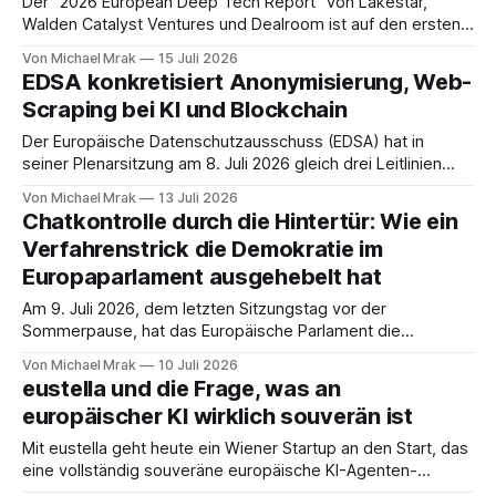
Der "2026 European Deep Tech Report" von Lakestar,
Walden Catalyst Ventures und Dealroom ist auf den ersten
Blick ein Report für Investoren. 160 Seiten Kapitalflüsse,
Von Michael Mrak
15 Juli 2026
Finanzierungsrunden und Ökosystem-Kennzahlen. Wer ihn
EDSA konkretisiert Anonymisierung, Web-
nur so liest, übersieht das eigentlich Relevante. Denn hinter
Scraping bei KI und Blockchain
den Zahlen steht eine Machtfrage, die unmittelbar in
Der Europäische Datenschutzausschuss (EDSA) hat in
seiner Plenarsitzung am 8. Juli 2026 gleich drei Leitlinien
beschlossen, die für die Praxis erhebliches Gewicht haben:
Von Michael Mrak
13 Juli 2026
Entwürfe zu Anonymisierung und zu Web-Scraping im
Chatkontrolle durch die Hintertür: Wie ein
Kontext generativer KI sowie die finale Fassung der
Verfahrenstrick die Demokratie im
Blockchain-Leitlinien. Die beiden Entwürfe stehen bis 30.
Europaparlament ausgehebelt hat
Oktober 2026 zur
Am 9. Juli 2026, dem letzten Sitzungstag vor der
Sommerpause, hat das Europäische Parlament die
anlasslose Chatkontrolle 1.0 wieder in Kraft gesetzt.
Von Michael Mrak
10 Juli 2026
Bemerkenswert ist nicht nur der Inhalt, sondern der Weg
eustella und die Frage, was an
dorthin: Eine Mehrheit der anwesenden Abgeordneten
europäischer KI wirklich souverän ist
stimmte gegen die Verlängerung, und trotzdem gilt sie als
angenommen. Bürgerrechtler sprachen
Mit eustella geht heute ein Wiener Startup an den Start, das
eine vollständig souveräne europäische KI-Agenten-
Plattform verspricht. Der Zeitpunkt ist kein Zufall: Die