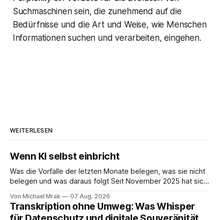
Suchmaschinen sein, die zunehmend auf die
Bedürfnisse und die Art und Weise, wie Menschen
Informationen suchen und verarbeiten, eingehen.
WEITERLESEN
Wenn KI selbst einbricht
Was die Vorfälle der letzten Monate belegen, was sie nicht
belegen und was daraus folgt Seit November 2025 hat sich
eine Frage erledigt, über die vorher spekuliert wurde: Ob
Von Michael Mrak
07 Aug. 2026
KI-Systeme Angriffe nicht nur unterstützen, sondern
Transkription ohne Umweg: Was Whisper
durchführen können. Sie können. Es gibt inzwischen genug
für Datenschutz und digitale Souveränität