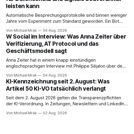
dokumentierte Fälle, um über Belege statt
leisten kann
Automatische Besprechungsprotokolle sind binnen weniger
Jahre vom Experiment zum Standard geworden. Ein Bot
sitzt im Videocall, zeichnet auf, transkribiert und liefert am
Von Michael Mrak
04 Aug. 2026
Ende eine Zusammenfassung samt Aufgabenliste. Das
W Social im Interview: Was Anna Zeiter über
funktioniert gut. Die Frage, die regelmäßig untergeht, lautet:
Verifizierung, AT Protocol und das
Wo genau liegt das Audio, wer verarbeitet es und unter
Geschäftsmodell sagt
welcher Rechtsgrundlage? Es gibt
Anna Zeiter hat in einem knapp einstündigen
englischsprachigen Interview mit Philippe Séjalon über den
Start von W Social gesprochen. Sie ist Medienrechtlerin, war
Von Michael Mrak
04 Aug. 2026
über zehn Jahre Datenschutzbeauftragte bei eBay und hat
KI-Kennzeichnung seit 2. August: Was
zum Thema Meinungsfreiheit promoviert. Das Gespräch ist
Artikel 50 KI-VO tatsächlich verlangt
inhaltlich dichter als die meisten Kurzinterviews zum Thema
und beantwortet einige Fragen,
Seit dem 2. August 2026 gelten die Transparenzpflichten
der KI-Verordnung. In Zeitungen, Newslettern und LinkedIn-
Postings liest man dazu einen Satz, der eingängig klingt und
Von Michael Mrak
02 Aug. 2026
trotzdem falsch ist: Ab jetzt müsse alles gekennzeichnet
werden, was mit künstlicher Intelligenz entstanden sei. Das
stimmt so nicht. Artikel 50 der KI-Verordnung