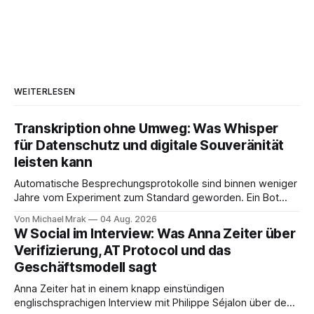
WEITERLESEN
Transkription ohne Umweg: Was Whisper
für Datenschutz und digitale Souveränität
leisten kann
Automatische Besprechungsprotokolle sind binnen weniger
Jahre vom Experiment zum Standard geworden. Ein Bot
sitzt im Videocall, zeichnet auf, transkribiert und liefert am
Von Michael Mrak
04 Aug. 2026
Ende eine Zusammenfassung samt Aufgabenliste. Das
W Social im Interview: Was Anna Zeiter über
funktioniert gut. Die Frage, die regelmäßig untergeht, lautet:
Verifizierung, AT Protocol und das
Wo genau liegt das Audio, wer verarbeitet es und unter
Geschäftsmodell sagt
welcher Rechtsgrundlage? Es gibt
Anna Zeiter hat in einem knapp einstündigen
englischsprachigen Interview mit Philippe Séjalon über den