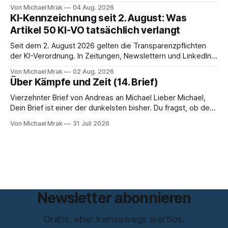
Start von W Social gesprochen. Sie ist Medienrechtlerin, war
Von Michael Mrak
04 Aug. 2026
über zehn Jahre Datenschutzbeauftragte bei eBay und hat
KI-Kennzeichnung seit 2. August: Was
zum Thema Meinungsfreiheit promoviert. Das Gespräch ist
Artikel 50 KI-VO tatsächlich verlangt
inhaltlich dichter als die meisten Kurzinterviews zum Thema
und beantwortet einige Fragen,
Seit dem 2. August 2026 gelten die Transparenzpflichten
der KI-Verordnung. In Zeitungen, Newslettern und LinkedIn-
Postings liest man dazu einen Satz, der eingängig klingt und
Von Michael Mrak
02 Aug. 2026
trotzdem falsch ist: Ab jetzt müsse alles gekennzeichnet
Über Kämpfe und Zeit (14. Brief)
werden, was mit künstlicher Intelligenz entstanden sei. Das
stimmt so nicht. Artikel 50 der KI-Verordnung
Vierzehnter Brief von Andreas an Michael Lieber Michael,
Dein Brief ist einer der dunkelsten bisher. Du fragst, ob der
Planet am Ende sei, Du greifst nach dem Gesetz als dem
Von Michael Mrak
31 Juli 2026
letzten Hebel, der sich noch bewegt, und zwischen Deinen
Zeilen höre ich einen Mann, der seine Kapitulation probt.
Freundschaft erlaubt
Newsletter abonnieren
Gratis, aber keineswegs wertlos.