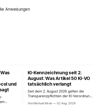
die Anweisungen
: Was
KI-Kennzeichnung seit 2.
August: Was Artikel 50 KI-VO
ocol und
tatsächlich verlangt
sagt
Seit dem 2. August 2026 gelten die
Transparenzpflichten der KI-Verordnung.
p
In Zeitungen, Newslettern und LinkedIn-
gen
Von Michael Mrak
02 Aug. 2026
Postings liest man dazu einen Satz, der