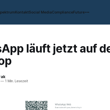
spektrum
Kontakt
Social Media
Compliance
Future
pp läuft jetzt auf d
op
rak
—
1 Min. Lesezeit