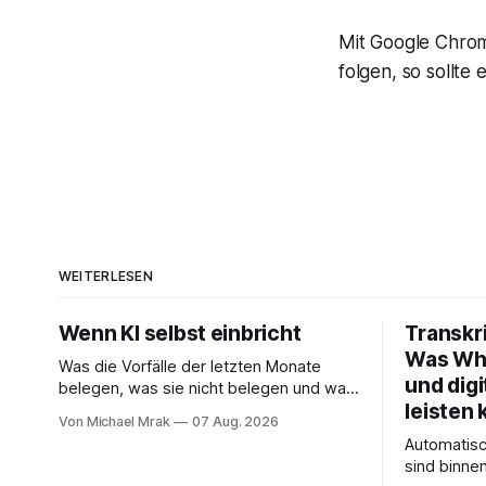
Mit Google Chrom
folgen, so sollte 
WEITERLESEN
Wenn KI selbst einbricht
Transkr
Was Whi
Was die Vorfälle der letzten Monate
und digi
belegen, was sie nicht belegen und was
leisten 
daraus folgt Seit November 2025 hat
Von Michael Mrak
07 Aug. 2026
sich eine Frage erledigt, über die vorher
Automatis
spekuliert wurde: Ob KI-Systeme
sind binne
Angriffe nicht nur unterstützen, sondern