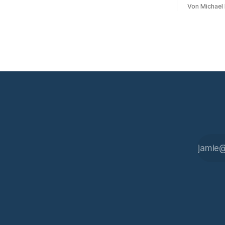
Experiment
durchführen können. Sie können. Es gibt
Von Michael
Bot sitzt i
inzwischen genug dokumentierte Fälle,
transkribie
um über Belege statt
Zusammenf
Das funktioniert gu
regelmäßig
liegt das A