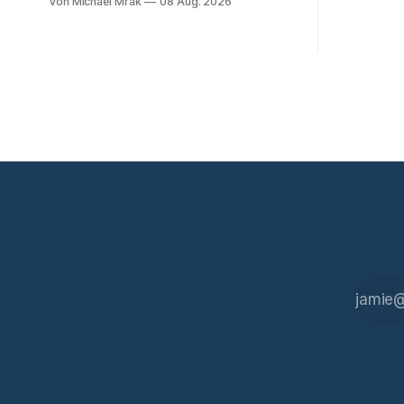
Von Michael Mrak
08 Aug. 2026
spekuliert
mit Joi zusammen, einer holografischen
Angriffe ni
Begleiterin aus dem Big Tech
durchführe
Unternehmen Wallace, der
inzwischen
Nachfolgeunternehmen der Tyrell
um über Be
Cooperation welche man aus dem
ersten Blade Runner Film aus dem Jahr
1982 kennt. Joi