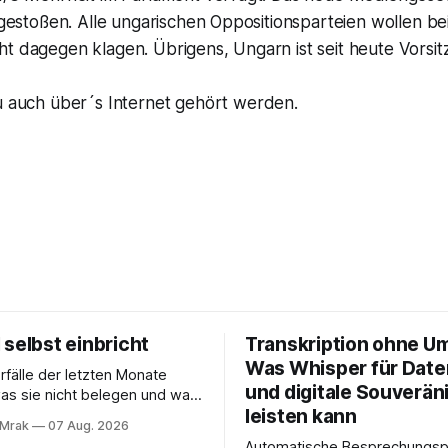
k gestoßen. Alle ungarischen Oppositionsparteien wollen b
t dagegen klagen. Übrigens, Ungarn ist seit heute Vorsit
u auch über´s Internet gehört werden.
selbst einbricht
Transkription ohne U
Was Whisper für Dat
rfälle der letzten Monate
und digitale Souveräni
as sie nicht belegen und was
leisten kann
5 hat
 Mrak
07 Aug. 2026
rage erledigt, über die vorher
Automatische Besprechungsp