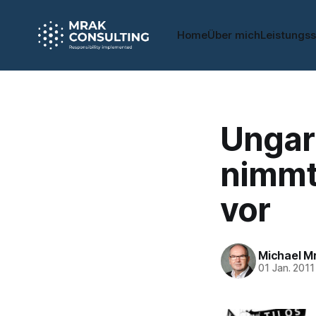
Home
Über mich
Leistungs
Ungar
nimmt
vor
Michael M
01 Jan. 2011