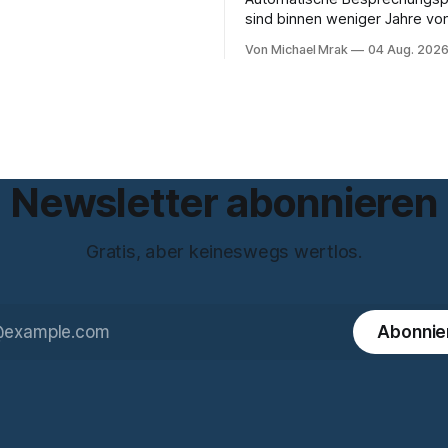
 wurde: Ob KI-Systeme
sind binnen weniger Jahre v
cht nur unterstützen, sondern
Experiment zum Standard gew
n können. Sie können. Es gibt
Von Michael Mrak
04 Aug. 202
Bot sitzt im Videocall, zeichne
 genug dokumentierte Fälle,
transkribiert und liefert am E
lege statt
Zusammenfassung samt Aufga
Das funktioniert gut. Die Frage, die
regelmäßig untergeht, lautet
liegt das Audio, wer verarbeit
Newsletter abonnieren
Gratis, aber keineswegs wertlos.
Abonnie