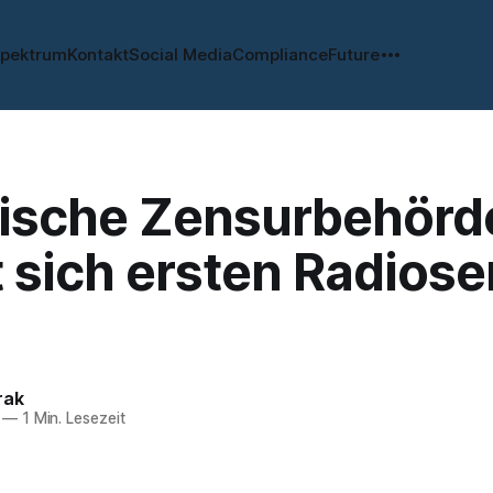
spektrum
Kontakt
Social Media
Compliance
Future
ische Zensurbehörd
 sich ersten Radios
rak
—
1 Min. Lesezeit