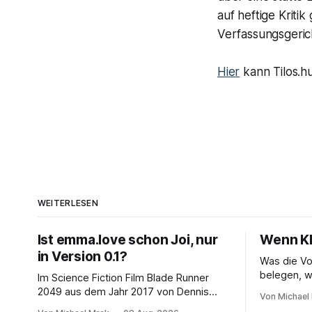
auf heftige Kriti
Verfassungsgerich
Hier
kann Tilos.h
WEITERLESEN
Ist emma.love schon Joi, nur
Wenn KI 
in Version 0.1?
Was die Vo
belegen, w
Im Science Fiction Film Blade Runner
daraus folgt Seit November 202
2049 aus dem Jahr 2017 von Dennis
Von Michael
sich eine F
Villeneuve lebt der Protagonist Officer K