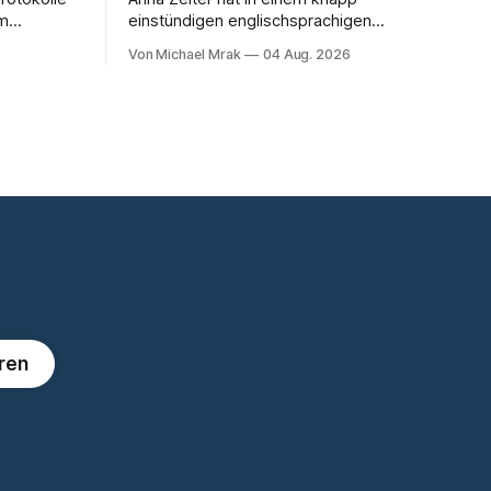
om
einstündigen englischsprachigen
orden. Ein
Interview mit Philippe Séjalon über den
6
Von Michael Mrak
04 Aug. 2026
t auf,
Start von W Social gesprochen. Sie ist
nde eine
Medienrechtlerin, war über zehn Jahre
benliste.
Datenschutzbeauftragte bei eBay und
hat zum Thema Meinungsfreiheit
: Wo genau
promoviert. Das Gespräch ist inhaltlich
et es und
dichter als die meisten Kurzinterviews
unter welcher Rechtsgrundlage? Es gibt
zum Thema und beantwortet einige
Fragen,
ren