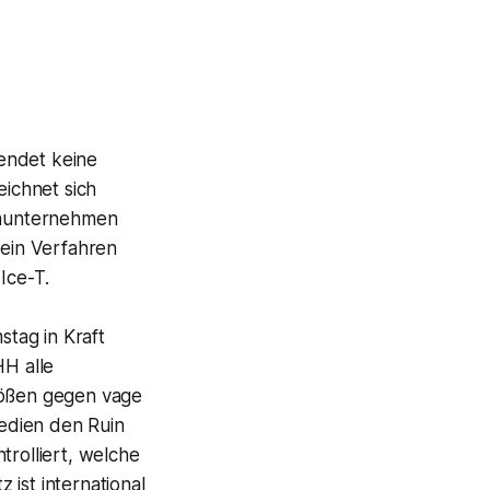
sendet keine
ichnet sich
ienunternehmen
ein Verfahren
Ice-T.
tag in Kraft
H alle
stößen gegen vage
edien den Ruin
rolliert, welche
ist international