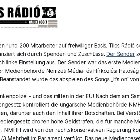
n rund 200 Mitarbeiter auf freiwilliger Basis. Tilos Rádió 
anziert sich durch Spenden und Zuschüsse.
Der Sender
ze
isch linke Einstellung aus. Der Sender war das erste Med
r Medienbehörde Nemzeti Média- és Hírközlési Hatóság 
 Beanstandet wurde das abspielen des Songs „It’s on“ von 
kenpolizei - und das mitten in der EU! Nach dem am Sams
ngesetz kontrolliert die ungarische Medienbehörde NMH
en, darunter auch den Inhalt ihrer Botschaften. Bei Ver
Mediengesetz drohen hohe Geldstrafen, die für manche M
 NMHH wird von der rechtskonservativen Regierung kont
2/3 Mehrheit im Parlament verfügt. Das neue Mediengesetz 