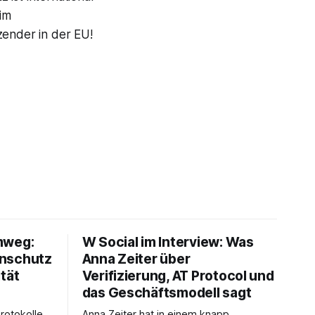
eim
zender in der EU!
mweg:
W Social im Interview: Was
enschutz
Anna Zeiter über
tät
Verifizierung, AT Protocol und
das Geschäftsmodell sagt
rotokolle
Anna Zeiter hat in einem knapp