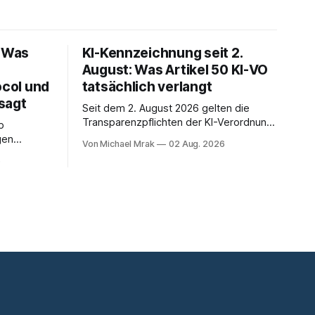
: Was
KI-Kennzeichnung seit 2.
August: Was Artikel 50 KI-VO
ocol und
tatsächlich verlangt
sagt
Seit dem 2. August 2026 gelten die
Transparenzpflichten der KI-Verordnung.
p
In Zeitungen, Newslettern und LinkedIn-
gen
Von Michael Mrak
02 Aug. 2026
Postings liest man dazu einen Satz, der
 über den
6
eingängig klingt und trotzdem falsch ist:
. Sie ist
Ab jetzt müsse alles gekennzeichnet
hn Jahre
werden, was mit künstlicher Intelligenz
eBay und
entstanden sei. Das stimmt so nicht.
eit
Artikel 50 der KI-Verordnung
nhaltlich
nterviews
einige