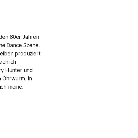
 den 80er Jahren
che Dance Szene.
heiben produziert
eichlich
ry Hunter und
m Ohrwurm. In
ich meine.