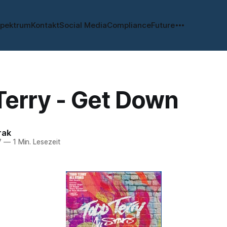
spektrum
Kontakt
Social Media
Compliance
Future
Terry - Get Down
rak
7
—
1 Min. Lesezeit