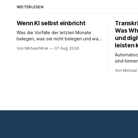
WEITERLESEN
Wenn KI selbst einbricht
Transkr
Was Whi
Was die Vorfälle der letzten Monate
und digi
belegen, was sie nicht belegen und was
leisten 
daraus folgt Seit November 2025 hat
Von Michael Mrak
07 Aug. 2026
sich eine Frage erledigt, über die vorher
Automatis
spekuliert wurde: Ob KI-Systeme
sind binne
Angriffe nicht nur unterstützen, sondern
Experiment
durchführen können. Sie können. Es gibt
Von Michael
Bot sitzt i
inzwischen genug dokumentierte Fälle,
transkribie
um über Belege statt
Zusammenf
Das funktioniert gu
regelmäßig
liegt das A