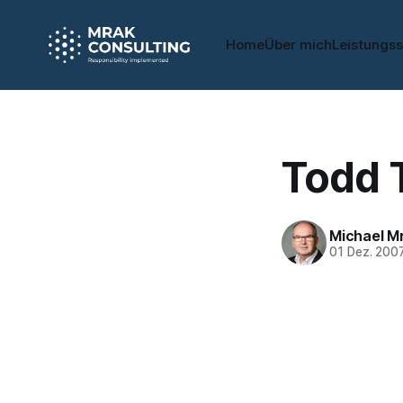
Home
Über mich
Leistungs
Todd 
Michael M
01 Dez. 200