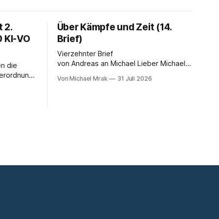
 2.
Über Kämpfe und Zeit (14.
0 KI-VO
Brief)
Vierzehnter Brief
von Andreas an Michael Lieber Michael,
n die
Dein Brief ist einer der dunkelsten
Verordnung.
Von Michael Mrak
31 Juli 2026
bisher. Du fragst, ob der Planet am Ende
 LinkedIn-
6
sei, Du greifst nach dem Gesetz als dem
 Satz, der
letzten Hebel, der sich noch bewegt,
falsch ist:
und zwischen Deinen Zeilen höre ich
eichnet
einen Mann, der seine Kapitulation probt.
telligenz
Freundschaft erlaubt