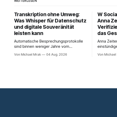
WEITERLESEN
Transkription ohne Umweg:
W Socia
Was Whisper für Datenschutz
Anna Ze
und digitale Souveränität
Verifizi
leisten kann
das Ges
Automatische Besprechungsprotokolle
Anna Zeite
sind binnen weniger Jahre vom
einstündig
Experiment zum Standard geworden. Ein
Interview m
Von Michael Mrak
04 Aug. 2026
Von Michael
Bot sitzt im Videocall, zeichnet auf,
Start von 
transkribiert und liefert am Ende eine
Medienrech
Zusammenfassung samt Aufgabenliste.
Datenschut
Das funktioniert gut. Die Frage, die
hat zum Th
regelmäßig untergeht, lautet: Wo genau
promoviert.
liegt das Audio, wer verarbeitet es und
dichter al
unter welcher Rechtsgrundlage? Es gibt
zum Thema
Fragen,