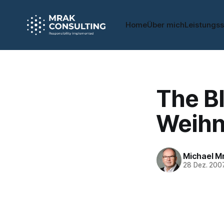
Home
Über mich
Leistungs
The B
Weihn
Michael M
28 Dez. 200