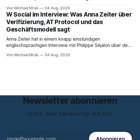
sitzt im Videocall, zeichnet auf, transkribiert und liefert am
Von Michael Mrak
04 Aug. 2026
Ende eine Zusammenfassung samt Aufgabenliste. Das
W Social im Interview: Was Anna Zeiter über
funktioniert gut. Die Frage, die regelmäßig untergeht, lautet:
Verifizierung, AT Protocol und das
Wo genau liegt das Audio, wer verarbeitet es und unter
Geschäftsmodell sagt
welcher Rechtsgrundlage? Es gibt
Anna Zeiter hat in einem knapp einstündigen
englischsprachigen Interview mit Philippe Séjalon über den
Start von W Social gesprochen. Sie ist Medienrechtlerin, war
Von Michael Mrak
04 Aug. 2026
über zehn Jahre Datenschutzbeauftragte bei eBay und hat
zum Thema Meinungsfreiheit promoviert. Das Gespräch ist
inhaltlich dichter als die meisten Kurzinterviews zum Thema
und beantwortet einige Fragen,
Newsletter abonnieren
Gratis, aber keineswegs wertlos.
Abonnieren