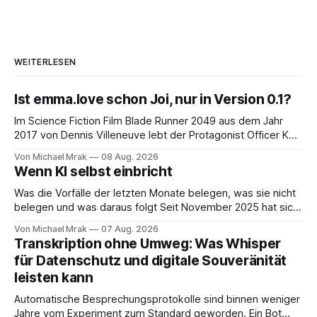
WEITERLESEN
Ist emma.love schon Joi, nur in Version 0.1?
Im Science Fiction Film Blade Runner 2049 aus dem Jahr
2017 von Dennis Villeneuve lebt der Protagonist Officer K
mit Joi zusammen, einer holografischen Begleiterin aus dem
Von Michael Mrak
08 Aug. 2026
Big Tech Unternehmen Wallace, der Nachfolgeunternehmen
Wenn KI selbst einbricht
der Tyrell Cooperation welche man aus dem ersten Blade
Runner Film aus dem Jahr 1982 kennt. Joi
Was die Vorfälle der letzten Monate belegen, was sie nicht
belegen und was daraus folgt Seit November 2025 hat sich
eine Frage erledigt, über die vorher spekuliert wurde: Ob
Von Michael Mrak
07 Aug. 2026
KI-Systeme Angriffe nicht nur unterstützen, sondern
Transkription ohne Umweg: Was Whisper
durchführen können. Sie können. Es gibt inzwischen genug
für Datenschutz und digitale Souveränität
dokumentierte Fälle, um über Belege statt
leisten kann
Automatische Besprechungsprotokolle sind binnen weniger
Jahre vom Experiment zum Standard geworden. Ein Bot