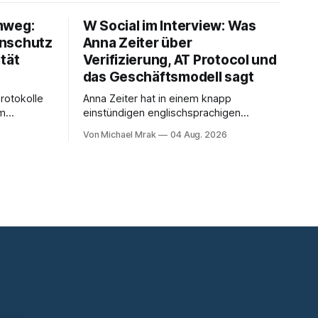
mweg:
W Social im Interview: Was
enschutz
Anna Zeiter über
tät
Verifizierung, AT Protocol und
das Geschäftsmodell sagt
rotokolle
Anna Zeiter hat in einem knapp
om
einstündigen englischsprachigen
orden. Ein
Interview mit Philippe Séjalon über den
6
Von Michael Mrak
04 Aug. 2026
t auf,
Start von W Social gesprochen. Sie ist
nde eine
Medienrechtlerin, war über zehn Jahre
benliste.
Datenschutzbeauftragte bei eBay und
hat zum Thema Meinungsfreiheit
: Wo genau
promoviert. Das Gespräch ist inhaltlich
et es und
dichter als die meisten Kurzinterviews
unter welcher Rechtsgrundlage? Es gibt
zum Thema und beantwortet einige
Fragen,