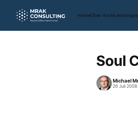
Home
Über mich
Leistungs
Soul C
Michael M
26 Juli 2008