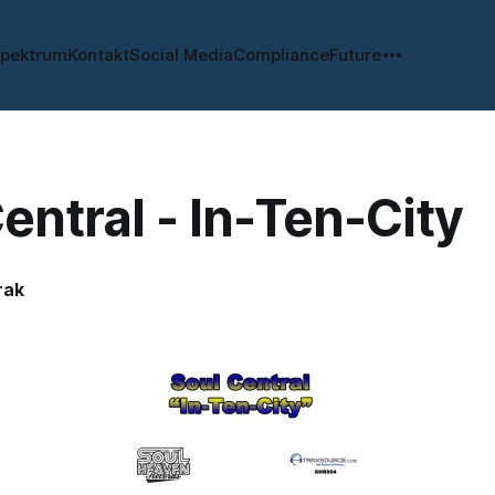
spektrum
Kontakt
Social Media
Compliance
Future
entral - In-Ten-City
rak