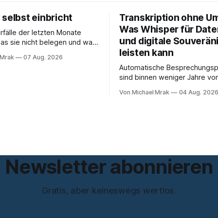
selbst einbricht
Transkription ohne U
Was Whisper für Dat
rfälle der letzten Monate
und digitale Souveräni
as sie nicht belegen und was
leisten kann
5 hat
 Mrak
07 Aug. 2026
rage erledigt, über die vorher
Automatische Besprechungsp
 wurde: Ob KI-Systeme
sind binnen weniger Jahre v
cht nur unterstützen, sondern
Experiment zum Standard gew
n können. Sie können. Es gibt
Von Michael Mrak
04 Aug. 202
Bot sitzt im Videocall, zeichne
 genug dokumentierte Fälle,
transkribiert und liefert am E
lege statt
Zusammenfassung samt Aufga
Das funktioniert gut. Die Frage, die
regelmäßig untergeht, lautet
liegt das Audio, wer verarbeit
Newsletter abonnieren
Gratis, aber keineswegs wertlos.