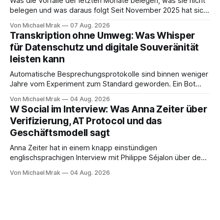
Was die Vorfälle der letzten Monate belegen, was sie nicht
belegen und was daraus folgt Seit November 2025 hat sich
eine Frage erledigt, über die vorher spekuliert wurde: Ob
Von Michael Mrak
07 Aug. 2026
KI-Systeme Angriffe nicht nur unterstützen, sondern
Transkription ohne Umweg: Was Whisper
durchführen können. Sie können. Es gibt inzwischen genug
für Datenschutz und digitale Souveränität
dokumentierte Fälle, um über Belege statt
leisten kann
Automatische Besprechungsprotokolle sind binnen weniger
Jahre vom Experiment zum Standard geworden. Ein Bot
sitzt im Videocall, zeichnet auf, transkribiert und liefert am
Von Michael Mrak
04 Aug. 2026
Ende eine Zusammenfassung samt Aufgabenliste. Das
W Social im Interview: Was Anna Zeiter über
funktioniert gut. Die Frage, die regelmäßig untergeht, lautet:
Verifizierung, AT Protocol und das
Wo genau liegt das Audio, wer verarbeitet es und unter
Geschäftsmodell sagt
welcher Rechtsgrundlage? Es gibt
Anna Zeiter hat in einem knapp einstündigen
englischsprachigen Interview mit Philippe Séjalon über den
Start von W Social gesprochen. Sie ist Medienrechtlerin, war
Von Michael Mrak
04 Aug. 2026
über zehn Jahre Datenschutzbeauftragte bei eBay und hat
zum Thema Meinungsfreiheit promoviert. Das Gespräch ist
inhaltlich dichter als die meisten Kurzinterviews zum Thema
und beantwortet einige Fragen,