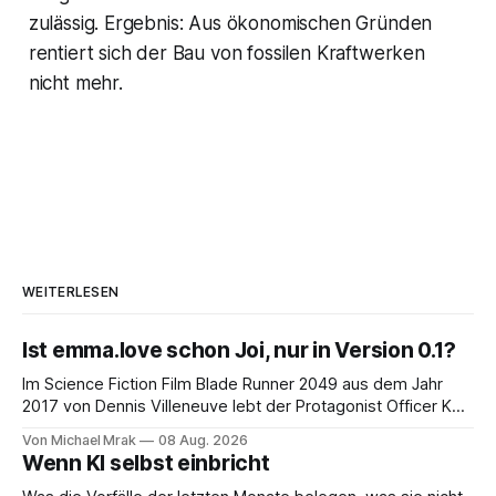
zulässig. Ergebnis: Aus ökonomischen Gründen
rentiert sich der Bau von fossilen Kraftwerken
nicht mehr.
WEITERLESEN
Ist emma.love schon Joi, nur in Version 0.1?
Im Science Fiction Film Blade Runner 2049 aus dem Jahr
2017 von Dennis Villeneuve lebt der Protagonist Officer K
mit Joi zusammen, einer holografischen Begleiterin aus dem
Von Michael Mrak
08 Aug. 2026
Big Tech Unternehmen Wallace, der Nachfolgeunternehmen
Wenn KI selbst einbricht
der Tyrell Cooperation welche man aus dem ersten Blade
Runner Film aus dem Jahr 1982 kennt. Joi