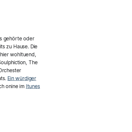
its gehörte oder
ts zu Hause. Die
 hier wohltuend,
Soulphiction, The
Orchester
ats.
Ein würdiger
ch onine im
Itunes