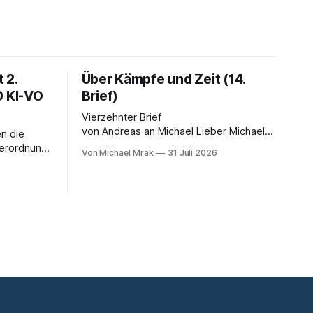
 2.
Über Kämpfe und Zeit (14.
0 KI-VO
Brief)
Vierzehnter Brief
von Andreas an Michael Lieber Michael,
n die
Dein Brief ist einer der dunkelsten
Verordnung.
Von Michael Mrak
31 Juli 2026
bisher. Du fragst, ob der Planet am Ende
 LinkedIn-
6
sei, Du greifst nach dem Gesetz als dem
 Satz, der
letzten Hebel, der sich noch bewegt,
falsch ist:
und zwischen Deinen Zeilen höre ich
eichnet
einen Mann, der seine Kapitulation probt.
telligenz
Freundschaft erlaubt