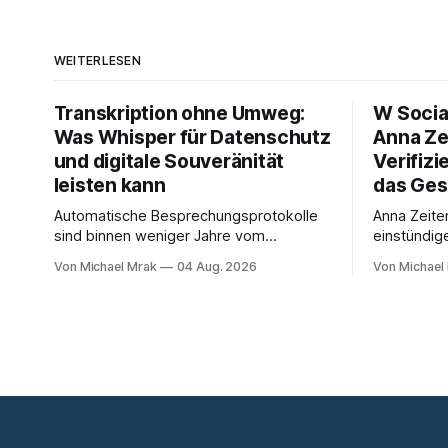
WEITERLESEN
Transkription ohne Umweg:
W Socia
Was Whisper für Datenschutz
Anna Ze
und digitale Souveränität
Verifizi
leisten kann
das Ges
Automatische Besprechungsprotokolle
Anna Zeite
sind binnen weniger Jahre vom
einstündig
Experiment zum Standard geworden. Ein
Interview m
Von Michael Mrak
04 Aug. 2026
Von Michael
Bot sitzt im Videocall, zeichnet auf,
Start von 
transkribiert und liefert am Ende eine
Medienrech
Zusammenfassung samt Aufgabenliste.
Datenschut
Das funktioniert gut. Die Frage, die
hat zum Th
regelmäßig untergeht, lautet: Wo genau
promoviert.
liegt das Audio, wer verarbeitet es und
dichter al
unter welcher Rechtsgrundlage? Es gibt
zum Thema
Fragen,