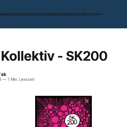
spektrum
Kontakt
Social Media
Compliance
Future
Kollektiv - SK200
rak
8
—
1 Min. Lesezeit