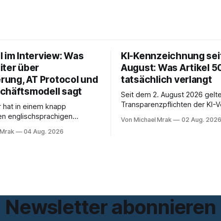
l im Interview: Was
KI-Kennzeichnung seit
iter über
August: Was Artikel 5
erung, AT Protocol und
tatsächlich verlangt
chäftsmodell sagt
Seit dem 2. August 2026 gelte
Transparenzpflichten der KI-
r hat in einem knapp
In Zeitungen, Newslettern und
en englischsprachigen
Von Michael Mrak
02 Aug. 202
Postings liest man dazu einen
it Philippe Séjalon über den
 Mrak
04 Aug. 2026
eingängig klingt und trotzdem 
W Social gesprochen. Sie ist
Ab jetzt müsse alles gekennz
tlerin, war über zehn Jahre
werden, was mit künstlicher In
zbeauftragte bei eBay und
entstanden sei. Das stimmt so nicht.
ema Meinungsfreiheit
Artikel 50 der KI-Verordnung
 Das Gespräch ist inhaltlich
s die meisten Kurzinterviews
 und beantwortet einige
Newsletter abonnieren