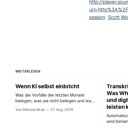
http://player.so
url=http%3A%2F
session
Scott Wo
WEITERLESEN
Wenn KI selbst einbricht
Transkr
Was Whi
Was die Vorfälle der letzten Monate
und digi
belegen, was sie nicht belegen und was
leisten 
daraus folgt Seit November 2025 hat
Von Michael Mrak
07 Aug. 2026
sich eine Frage erledigt, über die vorher
Automatis
spekuliert wurde: Ob KI-Systeme
sind binne
Angriffe nicht nur unterstützen, sondern
Experiment