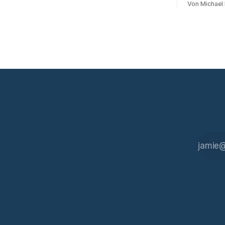
durchführen können. Sie können. Es gibt
Von Michael
Bot sitzt i
inzwischen genug dokumentierte Fälle,
transkribie
um über Belege statt
Zusammenf
Das funktioniert gu
regelmäßig
liegt das A