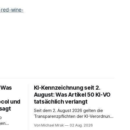
red-wine-
: Was
KI-Kennzeichnung seit 2.
August: Was Artikel 50 KI-VO
ocol und
tatsächlich verlangt
sagt
Seit dem 2. August 2026 gelten die
Transparenzpflichten der KI-Verordnung.
p
In Zeitungen, Newslettern und LinkedIn-
gen
Von Michael Mrak
02 Aug. 2026
Postings liest man dazu einen Satz, der
 über den