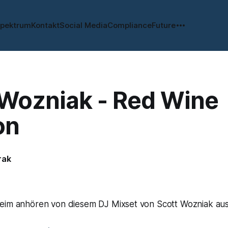
spektrum
Kontakt
Social Media
Compliance
Future
 Wozniak - Red Wine
on
rak
eim anhören von diesem DJ Mixset von Scott Wozniak aus