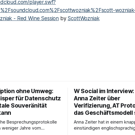
undcloud.com/player.swf?
%2Fsoundcloud.com%2Fscottwozniak%2Fscott-wozniak-
zniak - Red Wine Session
by
ScottWozniak
iption ohne Umweg:
W Social im Interview
sper für Datenschutz
Anna Zeiter über
tale Souveränität
Verifizierung, AT Prot
kann
das Geschäftsmodell 
che Besprechungsprotokolle
Anna Zeiter hat in einem knap
n weniger Jahre vom
einstündigen englischsprachi
 zum Standard geworden. Ein
Interview mit Philippe Séjalon