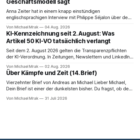
Geschäftsmodell sagt
welcher Rechtsgrundlage? Es gibt
Anna Zeiter hat in einem knapp einstündigen
englischsprachigen Interview mit Philippe Séjalon über den
Start von W Social gesprochen. Sie ist Medienrechtlerin, war
Von Michael Mrak
04 Aug. 2026
über zehn Jahre Datenschutzbeauftragte bei eBay und hat
KI-Kennzeichnung seit 2. August: Was
zum Thema Meinungsfreiheit promoviert. Das Gespräch ist
Artikel 50 KI-VO tatsächlich verlangt
inhaltlich dichter als die meisten Kurzinterviews zum Thema
und beantwortet einige Fragen,
Seit dem 2. August 2026 gelten die Transparenzpflichten
der KI-Verordnung. In Zeitungen, Newslettern und LinkedIn-
Postings liest man dazu einen Satz, der eingängig klingt und
Von Michael Mrak
02 Aug. 2026
trotzdem falsch ist: Ab jetzt müsse alles gekennzeichnet
Über Kämpfe und Zeit (14. Brief)
werden, was mit künstlicher Intelligenz entstanden sei. Das
stimmt so nicht. Artikel 50 der KI-Verordnung
Vierzehnter Brief von Andreas an Michael Lieber Michael,
Dein Brief ist einer der dunkelsten bisher. Du fragst, ob der
Planet am Ende sei, Du greifst nach dem Gesetz als dem
Von Michael Mrak
31 Juli 2026
letzten Hebel, der sich noch bewegt, und zwischen Deinen
Zeilen höre ich einen Mann, der seine Kapitulation probt.
Freundschaft erlaubt