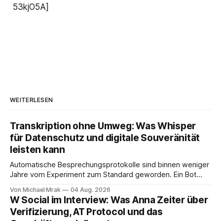
53kjO5A]
WEITERLESEN
Transkription ohne Umweg: Was Whisper
für Datenschutz und digitale Souveränität
leisten kann
Automatische Besprechungsprotokolle sind binnen weniger
Jahre vom Experiment zum Standard geworden. Ein Bot
sitzt im Videocall, zeichnet auf, transkribiert und liefert am
Von Michael Mrak
04 Aug. 2026
Ende eine Zusammenfassung samt Aufgabenliste. Das
W Social im Interview: Was Anna Zeiter über
funktioniert gut. Die Frage, die regelmäßig untergeht, lautet:
Verifizierung, AT Protocol und das
Wo genau liegt das Audio, wer verarbeitet es und unter