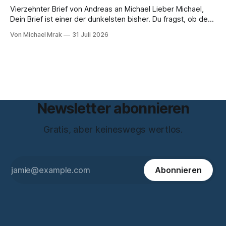
stimmt so nicht. Artikel 50 der KI-Verordnung
Vierzehnter Brief von Andreas an Michael Lieber Michael,
Dein Brief ist einer der dunkelsten bisher. Du fragst, ob der
Planet am Ende sei, Du greifst nach dem Gesetz als dem
Von Michael Mrak
31 Juli 2026
letzten Hebel, der sich noch bewegt, und zwischen Deinen
Zeilen höre ich einen Mann, der seine Kapitulation probt.
Freundschaft erlaubt
Newsletter abonnieren
Gratis, aber keineswegs wertlos.
Abonnieren