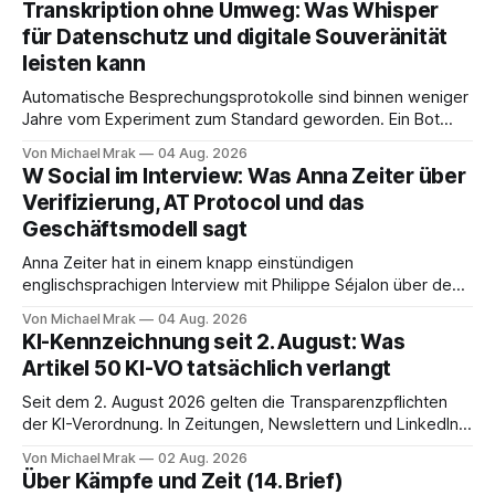
Transkription ohne Umweg: Was Whisper
für Datenschutz und digitale Souveränität
leisten kann
Automatische Besprechungsprotokolle sind binnen weniger
Jahre vom Experiment zum Standard geworden. Ein Bot
sitzt im Videocall, zeichnet auf, transkribiert und liefert am
Von Michael Mrak
04 Aug. 2026
Ende eine Zusammenfassung samt Aufgabenliste. Das
W Social im Interview: Was Anna Zeiter über
funktioniert gut. Die Frage, die regelmäßig untergeht, lautet:
Verifizierung, AT Protocol und das
Wo genau liegt das Audio, wer verarbeitet es und unter
Geschäftsmodell sagt
welcher Rechtsgrundlage? Es gibt
Anna Zeiter hat in einem knapp einstündigen
englischsprachigen Interview mit Philippe Séjalon über den
Start von W Social gesprochen. Sie ist Medienrechtlerin, war
Von Michael Mrak
04 Aug. 2026
über zehn Jahre Datenschutzbeauftragte bei eBay und hat
KI-Kennzeichnung seit 2. August: Was
zum Thema Meinungsfreiheit promoviert. Das Gespräch ist
Artikel 50 KI-VO tatsächlich verlangt
inhaltlich dichter als die meisten Kurzinterviews zum Thema
und beantwortet einige Fragen,
Seit dem 2. August 2026 gelten die Transparenzpflichten
der KI-Verordnung. In Zeitungen, Newslettern und LinkedIn-
Postings liest man dazu einen Satz, der eingängig klingt und
Von Michael Mrak
02 Aug. 2026
trotzdem falsch ist: Ab jetzt müsse alles gekennzeichnet
Über Kämpfe und Zeit (14. Brief)
werden, was mit künstlicher Intelligenz entstanden sei. Das