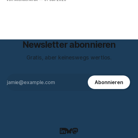
letzten Hebel, der sich noch bewegt, und zwischen Deinen
Zeilen höre ich einen Mann, der seine Kapitulation probt.
Freundschaft erlaubt
Newsletter abonnieren
Gratis, aber keineswegs wertlos.
Abonnieren