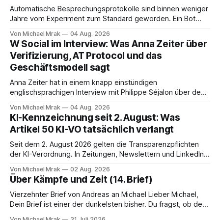
Automatische Besprechungsprotokolle sind binnen weniger
Jahre vom Experiment zum Standard geworden. Ein Bot
sitzt im Videocall, zeichnet auf, transkribiert und liefert am
Von Michael Mrak
04 Aug. 2026
Ende eine Zusammenfassung samt Aufgabenliste. Das
W Social im Interview: Was Anna Zeiter über
funktioniert gut. Die Frage, die regelmäßig untergeht, lautet:
Verifizierung, AT Protocol und das
Wo genau liegt das Audio, wer verarbeitet es und unter
Geschäftsmodell sagt
welcher Rechtsgrundlage? Es gibt
Anna Zeiter hat in einem knapp einstündigen
englischsprachigen Interview mit Philippe Séjalon über den
Start von W Social gesprochen. Sie ist Medienrechtlerin, war
Von Michael Mrak
04 Aug. 2026
über zehn Jahre Datenschutzbeauftragte bei eBay und hat
KI-Kennzeichnung seit 2. August: Was
zum Thema Meinungsfreiheit promoviert. Das Gespräch ist
Artikel 50 KI-VO tatsächlich verlangt
inhaltlich dichter als die meisten Kurzinterviews zum Thema
und beantwortet einige Fragen,
Seit dem 2. August 2026 gelten die Transparenzpflichten
der KI-Verordnung. In Zeitungen, Newslettern und LinkedIn-
Postings liest man dazu einen Satz, der eingängig klingt und
Von Michael Mrak
02 Aug. 2026
trotzdem falsch ist: Ab jetzt müsse alles gekennzeichnet
Über Kämpfe und Zeit (14. Brief)
werden, was mit künstlicher Intelligenz entstanden sei. Das
stimmt so nicht. Artikel 50 der KI-Verordnung
Vierzehnter Brief von Andreas an Michael Lieber Michael,
Dein Brief ist einer der dunkelsten bisher. Du fragst, ob der
Planet am Ende sei, Du greifst nach dem Gesetz als dem
Von Michael Mrak
31 Juli 2026