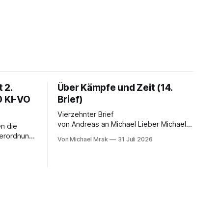
 2.
Über Kämpfe und Zeit (14.
0 KI-VO
Brief)
Vierzehnter Brief
von Andreas an Michael Lieber Michael,
n die
Dein Brief ist einer der dunkelsten
Verordnung.
Von Michael Mrak
31 Juli 2026
bisher. Du fragst, ob der Planet am Ende
 LinkedIn-
6
sei, Du greifst nach dem Gesetz als dem
 Satz, der
letzten Hebel, der sich noch bewegt,
falsch ist:
und zwischen Deinen Zeilen höre ich
eichnet
einen Mann, der seine Kapitulation probt.
telligenz
Freundschaft erlaubt