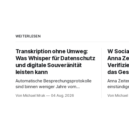
WEITERLESEN
Transkription ohne Umweg:
W Socia
Was Whisper für Datenschutz
Anna Ze
und digitale Souveränität
Verifizi
leisten kann
das Ges
Automatische Besprechungsprotokolle
Anna Zeite
sind binnen weniger Jahre vom
einstündig
Experiment zum Standard geworden. Ein
Interview m
Von Michael Mrak
04 Aug. 2026
Von Michael
Bot sitzt im Videocall, zeichnet auf,
Start von 
transkribiert und liefert am Ende eine
Medienrech
Zusammenfassung samt Aufgabenliste.
Datenschut
Das funktioniert gut. Die Frage, die
hat zum Th
regelmäßig untergeht, lautet: Wo genau
promoviert.
liegt das Audio, wer verarbeitet es und
dichter al