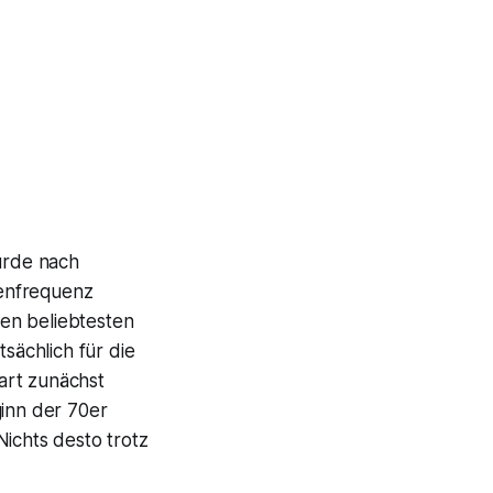
urde nach
lenfrequenz
en beliebtesten
ächlich für die
art zunächst
inn der 70er
Nichts desto trotz