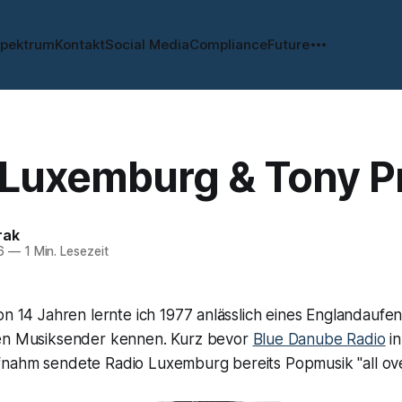
spektrum
Kontakt
Social Media
Compliance
Future
 Luxemburg & Tony P
rak
6
—
1 Min. Lesezeit
on 14 Jahren lernte ich 1977 anlässlich eines Englandaufen
gen Musiksender kennen. Kurz bevor
Blue Danube Radio
in
nahm sendete Radio Luxemburg bereits Popmusik "all ove