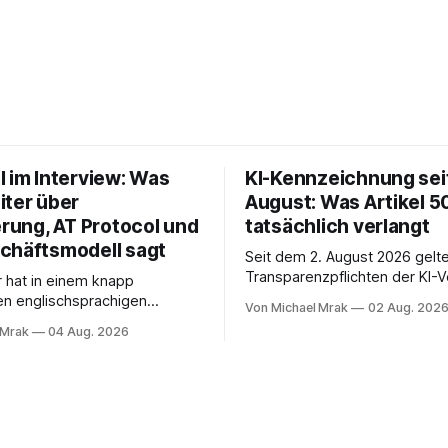
l im Interview: Was
KI-Kennzeichnung seit
iter über
August: Was Artikel 5
erung, AT Protocol und
tatsächlich verlangt
chäftsmodell sagt
Seit dem 2. August 2026 gelte
Transparenzpflichten der KI-
r hat in einem knapp
In Zeitungen, Newslettern und
en englischsprachigen
Von Michael Mrak
02 Aug. 202
Postings liest man dazu einen
it Philippe Séjalon über den
 Mrak
04 Aug. 2026
eingängig klingt und trotzdem 
W Social gesprochen. Sie ist
Ab jetzt müsse alles gekennz
tlerin, war über zehn Jahre
werden, was mit künstlicher In
zbeauftragte bei eBay und
entstanden sei. Das stimmt so nicht.
ema Meinungsfreiheit
Artikel 50 der KI-Verordnung
 Das Gespräch ist inhaltlich
s die meisten Kurzinterviews