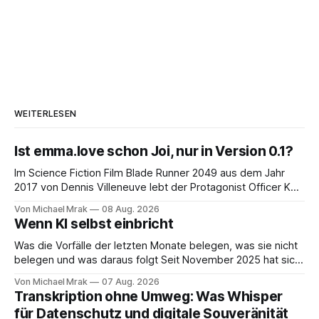
WEITERLESEN
Ist emma.love schon Joi, nur in Version 0.1?
Im Science Fiction Film Blade Runner 2049 aus dem Jahr
2017 von Dennis Villeneuve lebt der Protagonist Officer K
mit Joi zusammen, einer holografischen Begleiterin aus dem
Von Michael Mrak
08 Aug. 2026
Big Tech Unternehmen Wallace, der Nachfolgeunternehmen
Wenn KI selbst einbricht
der Tyrell Cooperation welche man aus dem ersten Blade
Runner Film aus dem Jahr 1982 kennt. Joi
Was die Vorfälle der letzten Monate belegen, was sie nicht
belegen und was daraus folgt Seit November 2025 hat sich
eine Frage erledigt, über die vorher spekuliert wurde: Ob
Von Michael Mrak
07 Aug. 2026
KI-Systeme Angriffe nicht nur unterstützen, sondern
Transkription ohne Umweg: Was Whisper
durchführen können. Sie können. Es gibt inzwischen genug
für Datenschutz und digitale Souveränität
dokumentierte Fälle, um über Belege statt