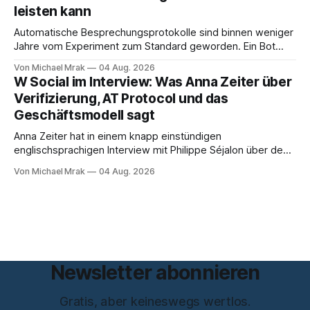
leisten kann
Automatische Besprechungsprotokolle sind binnen weniger
Jahre vom Experiment zum Standard geworden. Ein Bot
sitzt im Videocall, zeichnet auf, transkribiert und liefert am
Von Michael Mrak
04 Aug. 2026
Ende eine Zusammenfassung samt Aufgabenliste. Das
W Social im Interview: Was Anna Zeiter über
funktioniert gut. Die Frage, die regelmäßig untergeht, lautet:
Verifizierung, AT Protocol und das
Wo genau liegt das Audio, wer verarbeitet es und unter
Geschäftsmodell sagt
welcher Rechtsgrundlage? Es gibt
Anna Zeiter hat in einem knapp einstündigen
englischsprachigen Interview mit Philippe Séjalon über den
Start von W Social gesprochen. Sie ist Medienrechtlerin, war
Von Michael Mrak
04 Aug. 2026
über zehn Jahre Datenschutzbeauftragte bei eBay und hat
zum Thema Meinungsfreiheit promoviert. Das Gespräch ist
inhaltlich dichter als die meisten Kurzinterviews zum Thema
und beantwortet einige Fragen,
Newsletter abonnieren
Gratis, aber keineswegs wertlos.