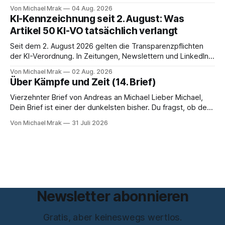
Start von W Social gesprochen. Sie ist Medienrechtlerin, war
Von Michael Mrak
04 Aug. 2026
über zehn Jahre Datenschutzbeauftragte bei eBay und hat
KI-Kennzeichnung seit 2. August: Was
zum Thema Meinungsfreiheit promoviert. Das Gespräch ist
Artikel 50 KI-VO tatsächlich verlangt
inhaltlich dichter als die meisten Kurzinterviews zum Thema
und beantwortet einige Fragen,
Seit dem 2. August 2026 gelten die Transparenzpflichten
der KI-Verordnung. In Zeitungen, Newslettern und LinkedIn-
Postings liest man dazu einen Satz, der eingängig klingt und
Von Michael Mrak
02 Aug. 2026
trotzdem falsch ist: Ab jetzt müsse alles gekennzeichnet
Über Kämpfe und Zeit (14. Brief)
werden, was mit künstlicher Intelligenz entstanden sei. Das
stimmt so nicht. Artikel 50 der KI-Verordnung
Vierzehnter Brief von Andreas an Michael Lieber Michael,
Dein Brief ist einer der dunkelsten bisher. Du fragst, ob der
Planet am Ende sei, Du greifst nach dem Gesetz als dem
Von Michael Mrak
31 Juli 2026
letzten Hebel, der sich noch bewegt, und zwischen Deinen
Zeilen höre ich einen Mann, der seine Kapitulation probt.
Freundschaft erlaubt
Newsletter abonnieren
Gratis, aber keineswegs wertlos.