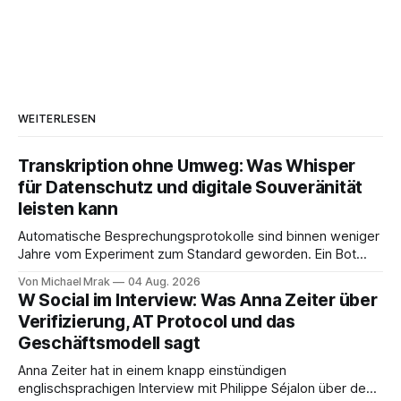
WEITERLESEN
Transkription ohne Umweg: Was Whisper
für Datenschutz und digitale Souveränität
leisten kann
Automatische Besprechungsprotokolle sind binnen weniger
Jahre vom Experiment zum Standard geworden. Ein Bot
sitzt im Videocall, zeichnet auf, transkribiert und liefert am
Von Michael Mrak
04 Aug. 2026
Ende eine Zusammenfassung samt Aufgabenliste. Das
W Social im Interview: Was Anna Zeiter über
funktioniert gut. Die Frage, die regelmäßig untergeht, lautet:
Verifizierung, AT Protocol und das
Wo genau liegt das Audio, wer verarbeitet es und unter
Geschäftsmodell sagt
welcher Rechtsgrundlage? Es gibt
Anna Zeiter hat in einem knapp einstündigen
englischsprachigen Interview mit Philippe Séjalon über den