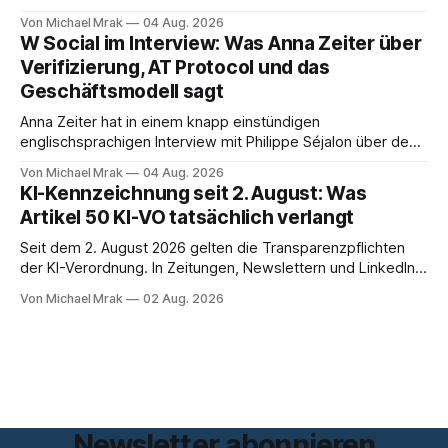
sitzt im Videocall, zeichnet auf, transkribiert und liefert am
Von Michael Mrak
04 Aug. 2026
Ende eine Zusammenfassung samt Aufgabenliste. Das
W Social im Interview: Was Anna Zeiter über
funktioniert gut. Die Frage, die regelmäßig untergeht, lautet:
Verifizierung, AT Protocol und das
Wo genau liegt das Audio, wer verarbeitet es und unter
Geschäftsmodell sagt
welcher Rechtsgrundlage? Es gibt
Anna Zeiter hat in einem knapp einstündigen
englischsprachigen Interview mit Philippe Séjalon über den
Start von W Social gesprochen. Sie ist Medienrechtlerin, war
Von Michael Mrak
04 Aug. 2026
über zehn Jahre Datenschutzbeauftragte bei eBay und hat
KI-Kennzeichnung seit 2. August: Was
zum Thema Meinungsfreiheit promoviert. Das Gespräch ist
Artikel 50 KI-VO tatsächlich verlangt
inhaltlich dichter als die meisten Kurzinterviews zum Thema
und beantwortet einige Fragen,
Seit dem 2. August 2026 gelten die Transparenzpflichten
der KI-Verordnung. In Zeitungen, Newslettern und LinkedIn-
Postings liest man dazu einen Satz, der eingängig klingt und
Von Michael Mrak
02 Aug. 2026
trotzdem falsch ist: Ab jetzt müsse alles gekennzeichnet
werden, was mit künstlicher Intelligenz entstanden sei. Das
stimmt so nicht. Artikel 50 der KI-Verordnung
Newsletter abonnieren