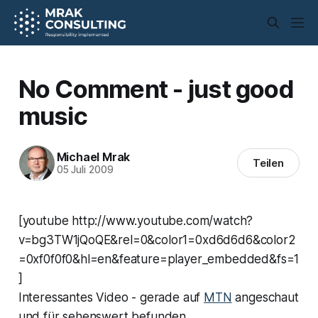
No Comment - just good
music
Michael Mrak
Teilen
05 Juli 2009
[youtube http://www.youtube.com/watch?
v=bg3TW1jQoQE&rel=0&color1=0xd6d6d6&color2
=0xf0f0f0&hl=en&feature=player_embedded&fs=1
]
Interessantes Video - gerade auf
MTN
angeschaut
und für sehenswert befunden.