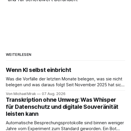
WEITERLESEN
Wenn KI selbst einbricht
Was die Vorfälle der letzten Monate belegen, was sie nicht
belegen und was daraus folgt Seit November 2025 hat sich
eine Frage erledigt, über die vorher spekuliert wurde: Ob
Von Michael Mrak
07 Aug. 2026
KI-Systeme Angriffe nicht nur unterstützen, sondern
Transkription ohne Umweg: Was Whisper
durchführen können. Sie können. Es gibt inzwischen genug
für Datenschutz und digitale Souveränität
dokumentierte Fälle, um über Belege statt
leisten kann
Automatische Besprechungsprotokolle sind binnen weniger
Jahre vom Experiment zum Standard geworden. Ein Bot