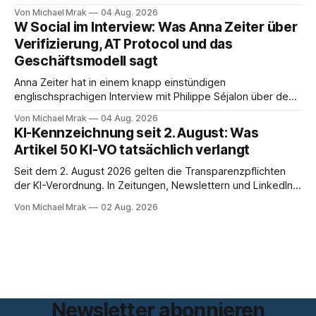
sitzt im Videocall, zeichnet auf, transkribiert und liefert am
Von Michael Mrak
04 Aug. 2026
Ende eine Zusammenfassung samt Aufgabenliste. Das
W Social im Interview: Was Anna Zeiter über
funktioniert gut. Die Frage, die regelmäßig untergeht, lautet:
Verifizierung, AT Protocol und das
Wo genau liegt das Audio, wer verarbeitet es und unter
Geschäftsmodell sagt
welcher Rechtsgrundlage? Es gibt
Anna Zeiter hat in einem knapp einstündigen
englischsprachigen Interview mit Philippe Séjalon über den
Start von W Social gesprochen. Sie ist Medienrechtlerin, war
Von Michael Mrak
04 Aug. 2026
über zehn Jahre Datenschutzbeauftragte bei eBay und hat
KI-Kennzeichnung seit 2. August: Was
zum Thema Meinungsfreiheit promoviert. Das Gespräch ist
Artikel 50 KI-VO tatsächlich verlangt
inhaltlich dichter als die meisten Kurzinterviews zum Thema
und beantwortet einige Fragen,
Seit dem 2. August 2026 gelten die Transparenzpflichten
der KI-Verordnung. In Zeitungen, Newslettern und LinkedIn-
Postings liest man dazu einen Satz, der eingängig klingt und
Von Michael Mrak
02 Aug. 2026
trotzdem falsch ist: Ab jetzt müsse alles gekennzeichnet
werden, was mit künstlicher Intelligenz entstanden sei. Das
stimmt so nicht. Artikel 50 der KI-Verordnung
Newsletter abonnieren