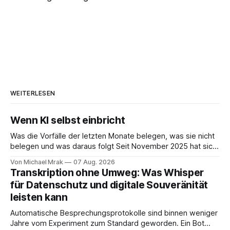
WEITERLESEN
Wenn KI selbst einbricht
Was die Vorfälle der letzten Monate belegen, was sie nicht
belegen und was daraus folgt Seit November 2025 hat sich
eine Frage erledigt, über die vorher spekuliert wurde: Ob
Von Michael Mrak
07 Aug. 2026
KI-Systeme Angriffe nicht nur unterstützen, sondern
Transkription ohne Umweg: Was Whisper
durchführen können. Sie können. Es gibt inzwischen genug
für Datenschutz und digitale Souveränität
dokumentierte Fälle, um über Belege statt
leisten kann
Automatische Besprechungsprotokolle sind binnen weniger
Jahre vom Experiment zum Standard geworden. Ein Bot