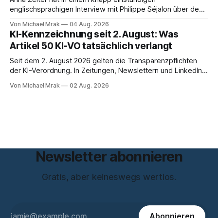
englischsprachigen Interview mit Philippe Séjalon über den
Start von W Social gesprochen. Sie ist Medienrechtlerin, war
Von Michael Mrak
04 Aug. 2026
über zehn Jahre Datenschutzbeauftragte bei eBay und hat
KI-Kennzeichnung seit 2. August: Was
zum Thema Meinungsfreiheit promoviert. Das Gespräch ist
Artikel 50 KI-VO tatsächlich verlangt
inhaltlich dichter als die meisten Kurzinterviews zum Thema
und beantwortet einige Fragen,
Seit dem 2. August 2026 gelten die Transparenzpflichten
der KI-Verordnung. In Zeitungen, Newslettern und LinkedIn-
Postings liest man dazu einen Satz, der eingängig klingt und
Von Michael Mrak
02 Aug. 2026
trotzdem falsch ist: Ab jetzt müsse alles gekennzeichnet
werden, was mit künstlicher Intelligenz entstanden sei. Das
stimmt so nicht. Artikel 50 der KI-Verordnung
Newsletter abonnieren
Gratis, aber keineswegs wertlos.
Abonnieren