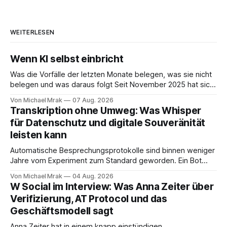
WEITERLESEN
Wenn KI selbst einbricht
Was die Vorfälle der letzten Monate belegen, was sie nicht
belegen und was daraus folgt Seit November 2025 hat sich
eine Frage erledigt, über die vorher spekuliert wurde: Ob
Von Michael Mrak
07 Aug. 2026
KI-Systeme Angriffe nicht nur unterstützen, sondern
Transkription ohne Umweg: Was Whisper
durchführen können. Sie können. Es gibt inzwischen genug
für Datenschutz und digitale Souveränität
dokumentierte Fälle, um über Belege statt
leisten kann
Automatische Besprechungsprotokolle sind binnen weniger
Jahre vom Experiment zum Standard geworden. Ein Bot
sitzt im Videocall, zeichnet auf, transkribiert und liefert am
Von Michael Mrak
04 Aug. 2026
Ende eine Zusammenfassung samt Aufgabenliste. Das
W Social im Interview: Was Anna Zeiter über
funktioniert gut. Die Frage, die regelmäßig untergeht, lautet:
Verifizierung, AT Protocol und das
Wo genau liegt das Audio, wer verarbeitet es und unter
Geschäftsmodell sagt
welcher Rechtsgrundlage? Es gibt
Anna Zeiter hat in einem knapp einstündigen