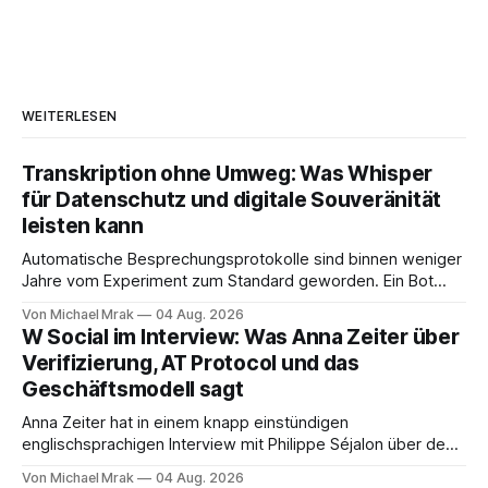
WEITERLESEN
Transkription ohne Umweg: Was Whisper
für Datenschutz und digitale Souveränität
leisten kann
Automatische Besprechungsprotokolle sind binnen weniger
Jahre vom Experiment zum Standard geworden. Ein Bot
sitzt im Videocall, zeichnet auf, transkribiert und liefert am
Von Michael Mrak
04 Aug. 2026
Ende eine Zusammenfassung samt Aufgabenliste. Das
W Social im Interview: Was Anna Zeiter über
funktioniert gut. Die Frage, die regelmäßig untergeht, lautet:
Verifizierung, AT Protocol und das
Wo genau liegt das Audio, wer verarbeitet es und unter
Geschäftsmodell sagt
welcher Rechtsgrundlage? Es gibt
Anna Zeiter hat in einem knapp einstündigen
englischsprachigen Interview mit Philippe Séjalon über den
Start von W Social gesprochen. Sie ist Medienrechtlerin, war
Von Michael Mrak
04 Aug. 2026