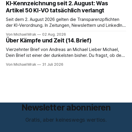
über zehn Jahre Datenschutzbeauftragte bei eBay und hat
KI-Kennzeichnung seit 2. August: Was
zum Thema Meinungsfreiheit promoviert. Das Gespräch ist
Artikel 50 KI-VO tatsächlich verlangt
inhaltlich dichter als die meisten Kurzinterviews zum Thema
und beantwortet einige Fragen,
Seit dem 2. August 2026 gelten die Transparenzpflichten
der KI-Verordnung. In Zeitungen, Newslettern und LinkedIn-
Postings liest man dazu einen Satz, der eingängig klingt und
Von Michael Mrak
02 Aug. 2026
trotzdem falsch ist: Ab jetzt müsse alles gekennzeichnet
Über Kämpfe und Zeit (14. Brief)
werden, was mit künstlicher Intelligenz entstanden sei. Das
stimmt so nicht. Artikel 50 der KI-Verordnung
Vierzehnter Brief von Andreas an Michael Lieber Michael,
Dein Brief ist einer der dunkelsten bisher. Du fragst, ob der
Planet am Ende sei, Du greifst nach dem Gesetz als dem
Von Michael Mrak
31 Juli 2026
letzten Hebel, der sich noch bewegt, und zwischen Deinen
Zeilen höre ich einen Mann, der seine Kapitulation probt.
Freundschaft erlaubt
Newsletter abonnieren
Gratis, aber keineswegs wertlos.