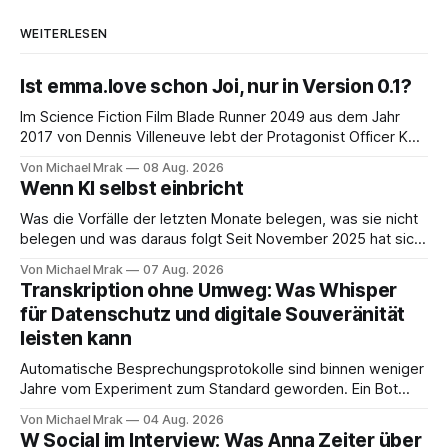
WEITERLESEN
Ist emma.love schon Joi, nur in Version 0.1?
Im Science Fiction Film Blade Runner 2049 aus dem Jahr
2017 von Dennis Villeneuve lebt der Protagonist Officer K
mit Joi zusammen, einer holografischen Begleiterin aus dem
Von Michael Mrak
08 Aug. 2026
Big Tech Unternehmen Wallace, der Nachfolgeunternehmen
Wenn KI selbst einbricht
der Tyrell Cooperation welche man aus dem ersten Blade
Runner Film aus dem Jahr 1982 kennt. Joi
Was die Vorfälle der letzten Monate belegen, was sie nicht
belegen und was daraus folgt Seit November 2025 hat sich
eine Frage erledigt, über die vorher spekuliert wurde: Ob
Von Michael Mrak
07 Aug. 2026
KI-Systeme Angriffe nicht nur unterstützen, sondern
Transkription ohne Umweg: Was Whisper
durchführen können. Sie können. Es gibt inzwischen genug
für Datenschutz und digitale Souveränität
dokumentierte Fälle, um über Belege statt
leisten kann
Automatische Besprechungsprotokolle sind binnen weniger
Jahre vom Experiment zum Standard geworden. Ein Bot
sitzt im Videocall, zeichnet auf, transkribiert und liefert am
Von Michael Mrak
04 Aug. 2026
Ende eine Zusammenfassung samt Aufgabenliste. Das
W Social im Interview: Was Anna Zeiter über