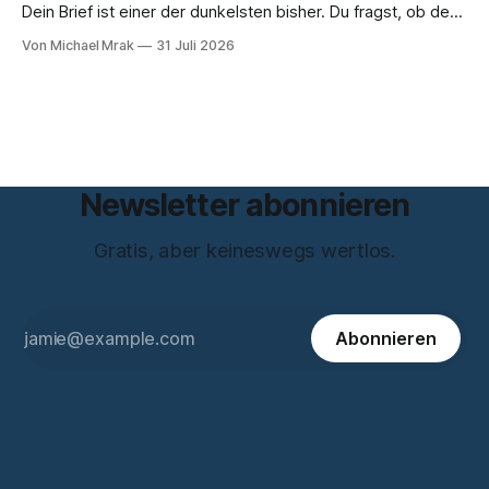
Dein Brief ist einer der dunkelsten bisher. Du fragst, ob der
Planet am Ende sei, Du greifst nach dem Gesetz als dem
Von Michael Mrak
31 Juli 2026
letzten Hebel, der sich noch bewegt, und zwischen Deinen
Zeilen höre ich einen Mann, der seine Kapitulation probt.
Freundschaft erlaubt
Newsletter abonnieren
Gratis, aber keineswegs wertlos.
Abonnieren