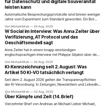
für Datenschutz und digitale Souveränität
leisten kann
Automatische Besprechungsprotokolle sind binnen weniger
Jahre vom Experiment zum Standard geworden. Ein Bot
sitzt im Videocall, zeichnet auf, transkribiert und liefert am
Von Michael Mrak
04 Aug. 2026
Ende eine Zusammenfassung samt Aufgabenliste. Das
W Social im Interview: Was Anna Zeiter über
funktioniert gut. Die Frage, die regelmäßig untergeht, lautet:
Verifizierung, AT Protocol und das
Wo genau liegt das Audio, wer verarbeitet es und unter
Geschäftsmodell sagt
welcher Rechtsgrundlage? Es gibt
Anna Zeiter hat in einem knapp einstündigen
englischsprachigen Interview mit Philippe Séjalon über den
Start von W Social gesprochen. Sie ist Medienrechtlerin, war
Von Michael Mrak
04 Aug. 2026
über zehn Jahre Datenschutzbeauftragte bei eBay und hat
KI-Kennzeichnung seit 2. August: Was
zum Thema Meinungsfreiheit promoviert. Das Gespräch ist
Artikel 50 KI-VO tatsächlich verlangt
inhaltlich dichter als die meisten Kurzinterviews zum Thema
und beantwortet einige Fragen,
Seit dem 2. August 2026 gelten die Transparenzpflichten
der KI-Verordnung. In Zeitungen, Newslettern und LinkedIn-
Postings liest man dazu einen Satz, der eingängig klingt und
Von Michael Mrak
02 Aug. 2026
trotzdem falsch ist: Ab jetzt müsse alles gekennzeichnet
Über Kämpfe und Zeit (14. Brief)
werden, was mit künstlicher Intelligenz entstanden sei. Das
stimmt so nicht. Artikel 50 der KI-Verordnung
Vierzehnter Brief von Andreas an Michael Lieber Michael,