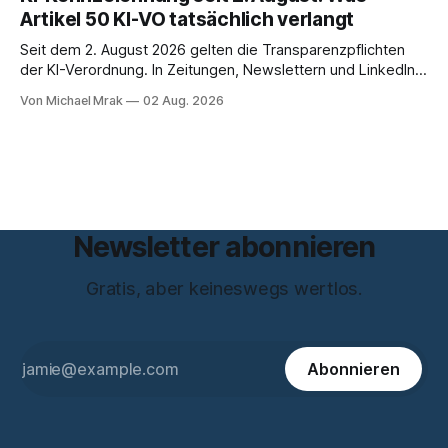
zum Thema Meinungsfreiheit promoviert. Das Gespräch ist
Artikel 50 KI-VO tatsächlich verlangt
inhaltlich dichter als die meisten Kurzinterviews zum Thema
und beantwortet einige Fragen,
Seit dem 2. August 2026 gelten die Transparenzpflichten
der KI-Verordnung. In Zeitungen, Newslettern und LinkedIn-
Postings liest man dazu einen Satz, der eingängig klingt und
Von Michael Mrak
02 Aug. 2026
trotzdem falsch ist: Ab jetzt müsse alles gekennzeichnet
werden, was mit künstlicher Intelligenz entstanden sei. Das
stimmt so nicht. Artikel 50 der KI-Verordnung
Newsletter abonnieren
Gratis, aber keineswegs wertlos.
Abonnieren