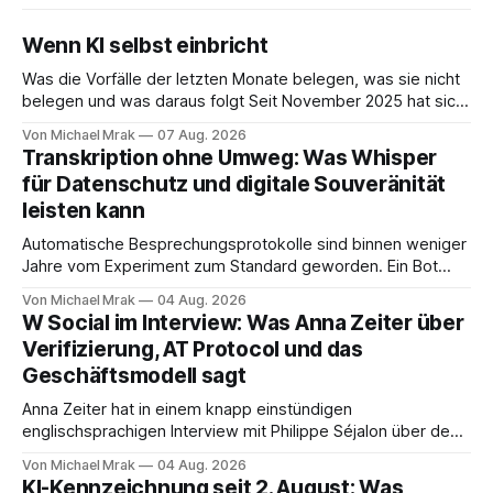
Wenn KI selbst einbricht
Was die Vorfälle der letzten Monate belegen, was sie nicht
belegen und was daraus folgt Seit November 2025 hat sich
eine Frage erledigt, über die vorher spekuliert wurde: Ob
Von Michael Mrak
07 Aug. 2026
KI-Systeme Angriffe nicht nur unterstützen, sondern
Transkription ohne Umweg: Was Whisper
durchführen können. Sie können. Es gibt inzwischen genug
für Datenschutz und digitale Souveränität
dokumentierte Fälle, um über Belege statt
leisten kann
Automatische Besprechungsprotokolle sind binnen weniger
Jahre vom Experiment zum Standard geworden. Ein Bot
sitzt im Videocall, zeichnet auf, transkribiert und liefert am
Von Michael Mrak
04 Aug. 2026
Ende eine Zusammenfassung samt Aufgabenliste. Das
W Social im Interview: Was Anna Zeiter über
funktioniert gut. Die Frage, die regelmäßig untergeht, lautet:
Verifizierung, AT Protocol und das
Wo genau liegt das Audio, wer verarbeitet es und unter
Geschäftsmodell sagt
welcher Rechtsgrundlage? Es gibt
Anna Zeiter hat in einem knapp einstündigen
englischsprachigen Interview mit Philippe Séjalon über den
Start von W Social gesprochen. Sie ist Medienrechtlerin, war
Von Michael Mrak
04 Aug. 2026
über zehn Jahre Datenschutzbeauftragte bei eBay und hat
KI-Kennzeichnung seit 2. August: Was