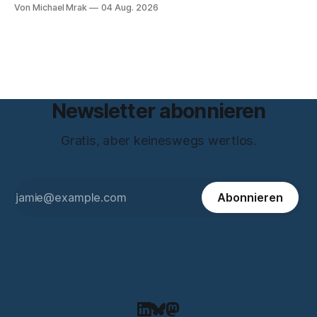
Von Michael Mrak
04 Aug. 2026
über zehn Jahre Datenschutzbeauftragte bei eBay und hat
zum Thema Meinungsfreiheit promoviert. Das Gespräch ist
inhaltlich dichter als die meisten Kurzinterviews zum Thema
und beantwortet einige Fragen,
Newsletter abonnieren
Gratis, aber keineswegs wertlos.
Abonnieren