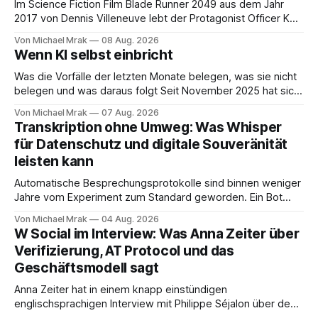
Im Science Fiction Film Blade Runner 2049 aus dem Jahr
2017 von Dennis Villeneuve lebt der Protagonist Officer K
mit Joi zusammen, einer holografischen Begleiterin aus dem
Von Michael Mrak
08 Aug. 2026
Big Tech Unternehmen Wallace, der Nachfolgeunternehmen
Wenn KI selbst einbricht
der Tyrell Cooperation welche man aus dem ersten Blade
Runner Film aus dem Jahr 1982 kennt. Joi
Was die Vorfälle der letzten Monate belegen, was sie nicht
belegen und was daraus folgt Seit November 2025 hat sich
eine Frage erledigt, über die vorher spekuliert wurde: Ob
Von Michael Mrak
07 Aug. 2026
KI-Systeme Angriffe nicht nur unterstützen, sondern
Transkription ohne Umweg: Was Whisper
durchführen können. Sie können. Es gibt inzwischen genug
für Datenschutz und digitale Souveränität
dokumentierte Fälle, um über Belege statt
leisten kann
Automatische Besprechungsprotokolle sind binnen weniger
Jahre vom Experiment zum Standard geworden. Ein Bot
sitzt im Videocall, zeichnet auf, transkribiert und liefert am
Von Michael Mrak
04 Aug. 2026
Ende eine Zusammenfassung samt Aufgabenliste. Das
W Social im Interview: Was Anna Zeiter über
funktioniert gut. Die Frage, die regelmäßig untergeht, lautet:
Verifizierung, AT Protocol und das
Wo genau liegt das Audio, wer verarbeitet es und unter
Geschäftsmodell sagt
welcher Rechtsgrundlage? Es gibt
Anna Zeiter hat in einem knapp einstündigen
englischsprachigen Interview mit Philippe Séjalon über den
Start von W Social gesprochen. Sie ist Medienrechtlerin, war