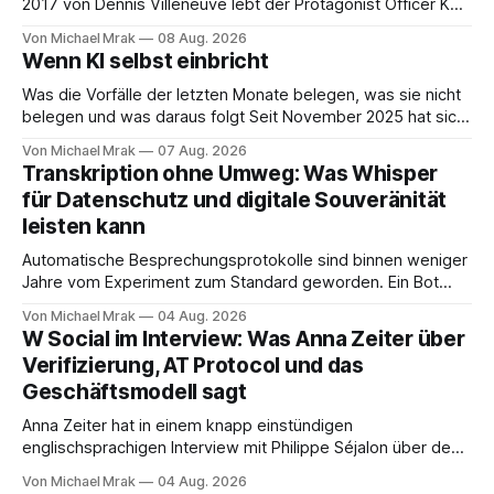
2017 von Dennis Villeneuve lebt der Protagonist Officer K
mit Joi zusammen, einer holografischen Begleiterin aus dem
Von Michael Mrak
08 Aug. 2026
Big Tech Unternehmen Wallace, der Nachfolgeunternehmen
Wenn KI selbst einbricht
der Tyrell Cooperation welche man aus dem ersten Blade
Runner Film aus dem Jahr 1982 kennt. Joi
Was die Vorfälle der letzten Monate belegen, was sie nicht
belegen und was daraus folgt Seit November 2025 hat sich
eine Frage erledigt, über die vorher spekuliert wurde: Ob
Von Michael Mrak
07 Aug. 2026
KI-Systeme Angriffe nicht nur unterstützen, sondern
Transkription ohne Umweg: Was Whisper
durchführen können. Sie können. Es gibt inzwischen genug
für Datenschutz und digitale Souveränität
dokumentierte Fälle, um über Belege statt
leisten kann
Automatische Besprechungsprotokolle sind binnen weniger
Jahre vom Experiment zum Standard geworden. Ein Bot
sitzt im Videocall, zeichnet auf, transkribiert und liefert am
Von Michael Mrak
04 Aug. 2026
Ende eine Zusammenfassung samt Aufgabenliste. Das
W Social im Interview: Was Anna Zeiter über
funktioniert gut. Die Frage, die regelmäßig untergeht, lautet:
Verifizierung, AT Protocol und das
Wo genau liegt das Audio, wer verarbeitet es und unter
Geschäftsmodell sagt
welcher Rechtsgrundlage? Es gibt
Anna Zeiter hat in einem knapp einstündigen
englischsprachigen Interview mit Philippe Séjalon über den
Start von W Social gesprochen. Sie ist Medienrechtlerin, war
Von Michael Mrak
04 Aug. 2026
über zehn Jahre Datenschutzbeauftragte bei eBay und hat