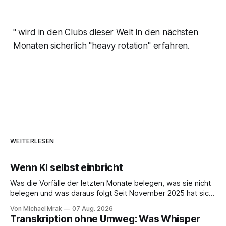
" wird in den Clubs dieser Welt in den nächsten
Monaten sicherlich "heavy rotation" erfahren.
WEITERLESEN
Wenn KI selbst einbricht
Was die Vorfälle der letzten Monate belegen, was sie nicht
belegen und was daraus folgt Seit November 2025 hat sich
eine Frage erledigt, über die vorher spekuliert wurde: Ob
Von Michael Mrak
07 Aug. 2026
KI-Systeme Angriffe nicht nur unterstützen, sondern
Transkription ohne Umweg: Was Whisper
durchführen können. Sie können. Es gibt inzwischen genug