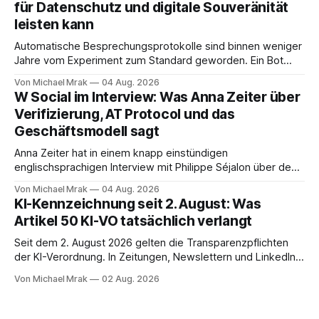
für Datenschutz und digitale Souveränität
dokumentierte Fälle, um über Belege statt
leisten kann
Automatische Besprechungsprotokolle sind binnen weniger
Jahre vom Experiment zum Standard geworden. Ein Bot
sitzt im Videocall, zeichnet auf, transkribiert und liefert am
Von Michael Mrak
04 Aug. 2026
Ende eine Zusammenfassung samt Aufgabenliste. Das
W Social im Interview: Was Anna Zeiter über
funktioniert gut. Die Frage, die regelmäßig untergeht, lautet:
Verifizierung, AT Protocol und das
Wo genau liegt das Audio, wer verarbeitet es und unter
Geschäftsmodell sagt
welcher Rechtsgrundlage? Es gibt
Anna Zeiter hat in einem knapp einstündigen
englischsprachigen Interview mit Philippe Séjalon über den
Start von W Social gesprochen. Sie ist Medienrechtlerin, war
Von Michael Mrak
04 Aug. 2026
über zehn Jahre Datenschutzbeauftragte bei eBay und hat
KI-Kennzeichnung seit 2. August: Was
zum Thema Meinungsfreiheit promoviert. Das Gespräch ist
Artikel 50 KI-VO tatsächlich verlangt
inhaltlich dichter als die meisten Kurzinterviews zum Thema
und beantwortet einige Fragen,
Seit dem 2. August 2026 gelten die Transparenzpflichten
der KI-Verordnung. In Zeitungen, Newslettern und LinkedIn-
Postings liest man dazu einen Satz, der eingängig klingt und
Von Michael Mrak
02 Aug. 2026
trotzdem falsch ist: Ab jetzt müsse alles gekennzeichnet
werden, was mit künstlicher Intelligenz entstanden sei. Das
stimmt so nicht. Artikel 50 der KI-Verordnung