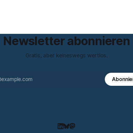
Ab jetzt müsse alles gekennz
tlerin, war über zehn Jahre
werden, was mit künstlicher In
zbeauftragte bei eBay und
entstanden sei. Das stimmt so nicht.
ema Meinungsfreiheit
Artikel 50 der KI-Verordnung
 Das Gespräch ist inhaltlich
s die meisten Kurzinterviews
 und beantwortet einige
Newsletter abonnieren
Gratis, aber keineswegs wertlos.
Abonnie