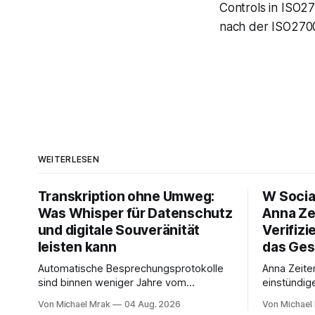
Controls in ISO2
nach der ISO270
WEITERLESEN
Transkription ohne Umweg:
W Socia
Was Whisper für Datenschutz
Anna Ze
und digitale Souveränität
Verifizi
leisten kann
das Ges
Automatische Besprechungsprotokolle
Anna Zeite
sind binnen weniger Jahre vom
einstündig
Experiment zum Standard geworden. Ein
Interview m
Von Michael Mrak
04 Aug. 2026
Von Michael
Bot sitzt im Videocall, zeichnet auf,
Start von 