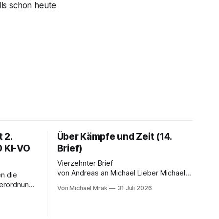
lls schon heute
 2.
Über Kämpfe und Zeit (14.
0 KI-VO
Brief)
Vierzehnter Brief
von Andreas an Michael Lieber Michael,
n die
Dein Brief ist einer der dunkelsten
Verordnung.
Von Michael Mrak
31 Juli 2026
bisher. Du fragst, ob der Planet am Ende
 LinkedIn-
6
sei, Du greifst nach dem Gesetz als dem
 Satz, der
letzten Hebel, der sich noch bewegt,
falsch ist: