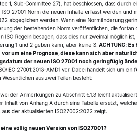
tee 1, Sub-Committee 27), hat beschlossen, dass durch e
ISO 27001 Norm die neuen Inhalte erfasst werden und mi
22 abgeglichen werden. Wenn eine Normänderung geringf
erung der bestehenden Norm veröffentlichen, die fortan
nen ISO Regeln besagen, dass dies nur zweimal möglich ist, 
erung 1 und 2 geben kann, aber keine 3.
ACHTUNG: Es h
e vor um eine Prognose, diese kann sich aber natürlic
ngsdatum der neuen ISO 27001 noch geringfügig ände
ISO/IEC 27001:2013-AMD1 vor. Dabei handelt sich um ein f
 Wesentlichen aus zwei Teilen besteht:
ei der Anmerkungen zu Abschnitt 6.1.3 leicht aktualisier
r Inhalt von Anhang A durch eine Tabelle ersetzt, welche
 aus der aktualisierten ISO27002:2022 zeigt.
eine völlig neuen Version von ISO27001?