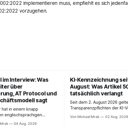
7002:2022 implementieren muss, empfiehlt es sich jedenfa
02:2022 vorzugehen.
l im Interview: Was
KI-Kennzeichnung seit
iter über
August: Was Artikel 5
erung, AT Protocol und
tatsächlich verlangt
chäftsmodell sagt
Seit dem 2. August 2026 gelte
Transparenzpflichten der KI-
r hat in einem knapp
In Zeitungen, Newslettern und
en englischsprachigen
Von Michael Mrak
02 Aug. 202
Postings liest man dazu einen
it Philippe Séjalon über den
 Mrak
04 Aug. 2026
eingängig klingt und trotzdem 
W Social gesprochen. Sie ist