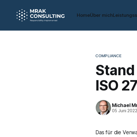
Home
Über mich
Leistungs
COMPLIANCE
Stand 
ISO 2
Michael M
05 Juni 202
Das für die Verw