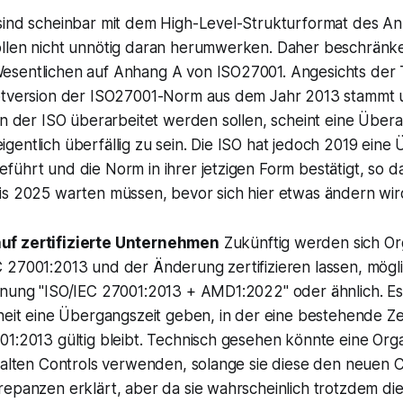
sind scheinbar mit dem High-Level-Strukturformat des A
llen nicht unnötig daran herumwerken. Daher beschränke
sentlichen auf Anhang A von ISO27001. Angesichts der 
uptversion der ISO27001-Norm aus dem Jahr 2013 stammt
on der ISO überarbeitet werden sollen, scheint eine Über
entlich überfällig zu sein. Die ISO hat jedoch 2019 eine
ührt und die Norm in ihrer jetzigen Form bestätigt, so d
is 2025 warten müssen, bevor sich hier etwas ändern wir
f zertifizierte Unternehmen
Zukünftig werden sich Or
 27001:2013 und der Änderung zertifizieren lassen, mögli
hnung "ISO/IEC 27001:2013 + AMD1:2022" oder ähnlich. Es
heit eine Übergangszeit geben, in der eine bestehende Zer
1:2013 gültig bleibt. Technisch gesehen könnte eine Orga
e alten Controls verwenden, solange sie diese den neuen 
epanzen erklärt, aber da sie wahrscheinlich trotzdem die