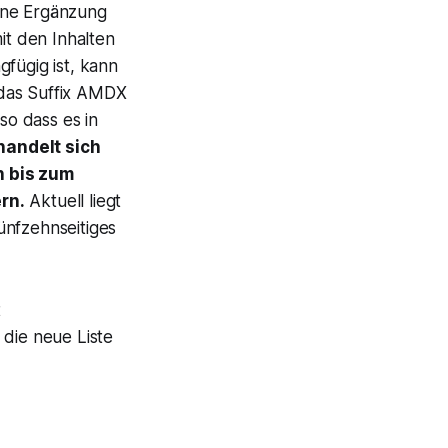
ine Ergänzung
t den Inhalten
ügig ist, kann
 das Suffix AMDX
so dass es in
andelt sich
h bis zum
rn.
Aktuell liegt
ünfzehnseitiges
t
 die neue Liste