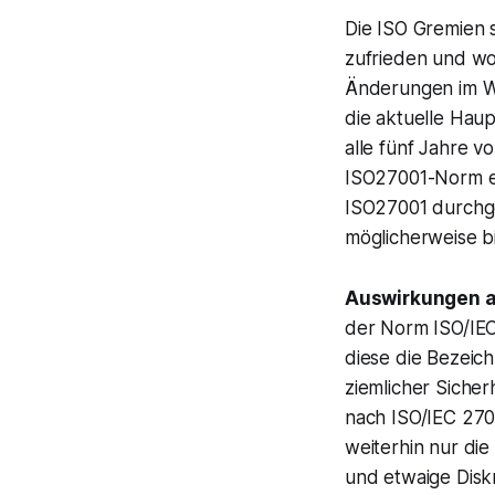
Die ISO Gremien 
zufrieden und wo
Änderungen im We
die aktuelle Ha
alle fünf Jahre v
ISO27001-Norm eig
ISO27001 durchgef
möglicherweise b
Auswirkungen au
der Norm ISO/IEC
diese die Bezeic
ziemlicher Sicher
nach ISO/IEC 2700
weiterhin nur di
und etwaige Diskr