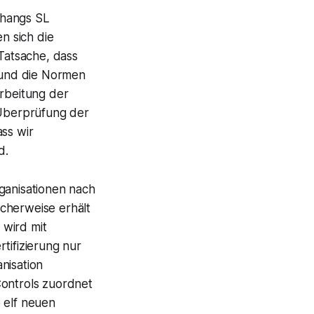
nhangs SL
n sich die
Tatsache, dass
 und die Normen
arbeitung der
 Überprüfung der
ass wir
d.
ganisationen nach
cherweise erhält
 wird mit
tifizierung nur
nisation
Controls zuordnet
 elf neuen