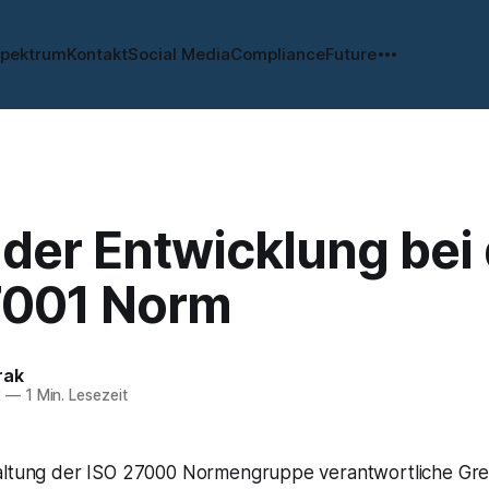
spektrum
Kontakt
Social Media
Compliance
Future
der Entwicklung bei
7001 Norm
rak
2
—
1 Min. Lesezeit
altung der ISO 27000 Normengruppe verantwortliche Gre