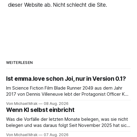
dieser Website ab. Nicht schlecht die Site.
WEITERLESEN
Ist emma.love schon Joi, nur in Version 0.1?
Im Science Fiction Film Blade Runner 2049 aus dem Jahr
2017 von Dennis Villeneuve lebt der Protagonist Officer K
mit Joi zusammen, einer holografischen Begleiterin aus dem
Von Michael Mrak
08 Aug. 2026
Big Tech Unternehmen Wallace, der Nachfolgeunternehmen
Wenn KI selbst einbricht
der Tyrell Cooperation welche man aus dem ersten Blade
Runner Film aus dem Jahr 1982 kennt. Joi
Was die Vorfälle der letzten Monate belegen, was sie nicht
belegen und was daraus folgt Seit November 2025 hat sich
eine Frage erledigt, über die vorher spekuliert wurde: Ob
Von Michael Mrak
07 Aug. 2026