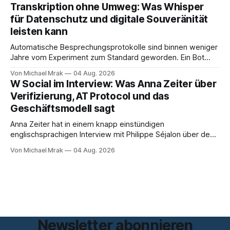
KI-Systeme Angriffe nicht nur unterstützen, sondern
Transkription ohne Umweg: Was Whisper
durchführen können. Sie können. Es gibt inzwischen genug
für Datenschutz und digitale Souveränität
dokumentierte Fälle, um über Belege statt
leisten kann
Automatische Besprechungsprotokolle sind binnen weniger
Jahre vom Experiment zum Standard geworden. Ein Bot
sitzt im Videocall, zeichnet auf, transkribiert und liefert am
Von Michael Mrak
04 Aug. 2026
Ende eine Zusammenfassung samt Aufgabenliste. Das
W Social im Interview: Was Anna Zeiter über
funktioniert gut. Die Frage, die regelmäßig untergeht, lautet:
Verifizierung, AT Protocol und das
Wo genau liegt das Audio, wer verarbeitet es und unter
Geschäftsmodell sagt
welcher Rechtsgrundlage? Es gibt
Anna Zeiter hat in einem knapp einstündigen
englischsprachigen Interview mit Philippe Séjalon über den
Start von W Social gesprochen. Sie ist Medienrechtlerin, war
Von Michael Mrak
04 Aug. 2026
über zehn Jahre Datenschutzbeauftragte bei eBay und hat
zum Thema Meinungsfreiheit promoviert. Das Gespräch ist
inhaltlich dichter als die meisten Kurzinterviews zum Thema
und beantwortet einige Fragen,
Newsletter abonnieren