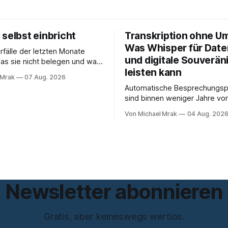
selbst einbricht
Transkription ohne U
Was Whisper für Dat
rfälle der letzten Monate
und digitale Souveräni
as sie nicht belegen und was
leisten kann
5 hat
 Mrak
07 Aug. 2026
rage erledigt, über die vorher
Automatische Besprechungsp
 wurde: Ob KI-Systeme
sind binnen weniger Jahre v
cht nur unterstützen, sondern
Experiment zum Standard gew
n können. Sie können. Es gibt
Von Michael Mrak
04 Aug. 202
Bot sitzt im Videocall, zeichne
 genug dokumentierte Fälle,
transkribiert und liefert am E
lege statt
Zusammenfassung samt Aufga
Das funktioniert gut. Die Frage, die
regelmäßig untergeht, lautet
liegt das Audio, wer verarbeit
Newsletter abonnieren
Gratis, aber keineswegs wertlos.