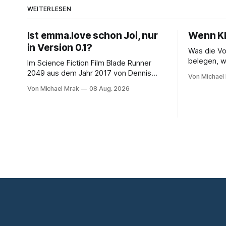
WEITERLESEN
Ist emma.love schon Joi, nur
Wenn KI 
in Version 0.1?
Was die Vo
belegen, w
Im Science Fiction Film Blade Runner
daraus folgt Seit November 202
2049 aus dem Jahr 2017 von Dennis
Von Michael
sich eine F
Villeneuve lebt der Protagonist Officer K
Von Michael Mrak
08 Aug. 2026
spekuliert
mit Joi zusammen, einer holografischen
Angriffe ni
Begleiterin aus dem Big Tech
durchführe
Unternehmen Wallace, der
inzwischen
Nachfolgeunternehmen der Tyrell
um über Be
Cooperation welche man aus dem
ersten Blade Runner Film aus dem Jahr
1982 kennt. Joi