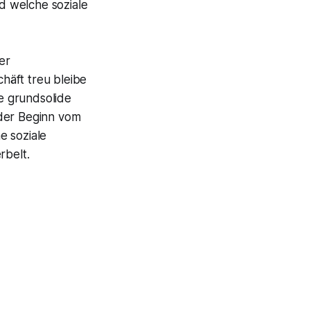
d welche soziale
er
häft treu bleibe
e grundsolide
 der Beginn vom
e soziale
rbelt.