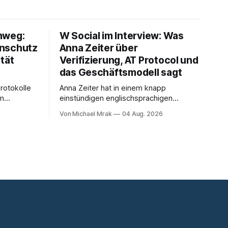
mweg:
W Social im Interview: Was
enschutz
Anna Zeiter über
tät
Verifizierung, AT Protocol und
das Geschäftsmodell sagt
rotokolle
Anna Zeiter hat in einem knapp
om
einstündigen englischsprachigen
orden. Ein
Interview mit Philippe Séjalon über den
6
Von Michael Mrak
04 Aug. 2026
t auf,
Start von W Social gesprochen. Sie ist
nde eine
Medienrechtlerin, war über zehn Jahre
benliste.
Datenschutzbeauftragte bei eBay und
hat zum Thema Meinungsfreiheit
: Wo genau
promoviert. Das Gespräch ist inhaltlich
et es und
dichter als die meisten Kurzinterviews
unter welcher Rechtsgrundlage? Es gibt
zum Thema und beantwortet einige
Fragen,