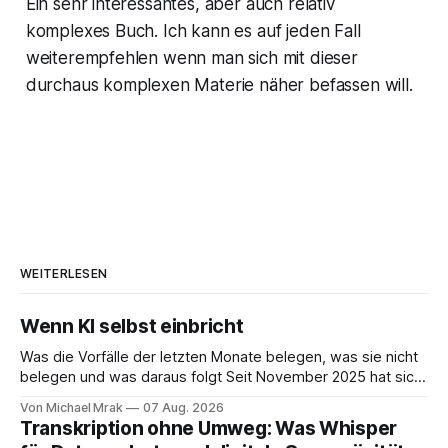
Ein sehr interessantes, aber auch relativ
komplexes Buch. Ich kann es auf jeden Fall
weiterempfehlen wenn man sich mit dieser
durchaus komplexen Materie näher befassen will.
WEITERLESEN
Wenn KI selbst einbricht
Was die Vorfälle der letzten Monate belegen, was sie nicht
belegen und was daraus folgt Seit November 2025 hat sich
eine Frage erledigt, über die vorher spekuliert wurde: Ob
Von Michael Mrak
07 Aug. 2026
KI-Systeme Angriffe nicht nur unterstützen, sondern
Transkription ohne Umweg: Was Whisper
durchführen können. Sie können. Es gibt inzwischen genug