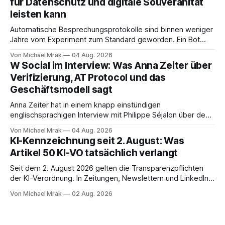
für Datenschutz und digitale Souveränität
dokumentierte Fälle, um über Belege statt
leisten kann
Automatische Besprechungsprotokolle sind binnen weniger
Jahre vom Experiment zum Standard geworden. Ein Bot
sitzt im Videocall, zeichnet auf, transkribiert und liefert am
Von Michael Mrak
04 Aug. 2026
Ende eine Zusammenfassung samt Aufgabenliste. Das
W Social im Interview: Was Anna Zeiter über
funktioniert gut. Die Frage, die regelmäßig untergeht, lautet:
Verifizierung, AT Protocol und das
Wo genau liegt das Audio, wer verarbeitet es und unter
Geschäftsmodell sagt
welcher Rechtsgrundlage? Es gibt
Anna Zeiter hat in einem knapp einstündigen
englischsprachigen Interview mit Philippe Séjalon über den
Start von W Social gesprochen. Sie ist Medienrechtlerin, war
Von Michael Mrak
04 Aug. 2026
über zehn Jahre Datenschutzbeauftragte bei eBay und hat
KI-Kennzeichnung seit 2. August: Was
zum Thema Meinungsfreiheit promoviert. Das Gespräch ist
Artikel 50 KI-VO tatsächlich verlangt
inhaltlich dichter als die meisten Kurzinterviews zum Thema
und beantwortet einige Fragen,
Seit dem 2. August 2026 gelten die Transparenzpflichten
der KI-Verordnung. In Zeitungen, Newslettern und LinkedIn-
Postings liest man dazu einen Satz, der eingängig klingt und
Von Michael Mrak
02 Aug. 2026
trotzdem falsch ist: Ab jetzt müsse alles gekennzeichnet
werden, was mit künstlicher Intelligenz entstanden sei. Das
stimmt so nicht. Artikel 50 der KI-Verordnung