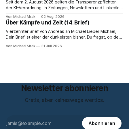
und beantwortet einige Fragen,
Seit dem 2. August 2026 gelten die Transparenzpflichten
der KI-Verordnung. In Zeitungen, Newslettern und LinkedIn-
Postings liest man dazu einen Satz, der eingängig klingt und
Von Michael Mrak
02 Aug. 2026
trotzdem falsch ist: Ab jetzt müsse alles gekennzeichnet
Über Kämpfe und Zeit (14. Brief)
werden, was mit künstlicher Intelligenz entstanden sei. Das
stimmt so nicht. Artikel 50 der KI-Verordnung
Vierzehnter Brief von Andreas an Michael Lieber Michael,
Dein Brief ist einer der dunkelsten bisher. Du fragst, ob der
Planet am Ende sei, Du greifst nach dem Gesetz als dem
Von Michael Mrak
31 Juli 2026
letzten Hebel, der sich noch bewegt, und zwischen Deinen
Zeilen höre ich einen Mann, der seine Kapitulation probt.
Freundschaft erlaubt
Newsletter abonnieren
Gratis, aber keineswegs wertlos.
Abonnieren