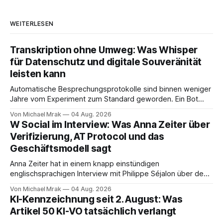
WEITERLESEN
Transkription ohne Umweg: Was Whisper
für Datenschutz und digitale Souveränität
leisten kann
Automatische Besprechungsprotokolle sind binnen weniger
Jahre vom Experiment zum Standard geworden. Ein Bot
sitzt im Videocall, zeichnet auf, transkribiert und liefert am
Von Michael Mrak
04 Aug. 2026
Ende eine Zusammenfassung samt Aufgabenliste. Das
W Social im Interview: Was Anna Zeiter über
funktioniert gut. Die Frage, die regelmäßig untergeht, lautet:
Verifizierung, AT Protocol und das
Wo genau liegt das Audio, wer verarbeitet es und unter
Geschäftsmodell sagt
welcher Rechtsgrundlage? Es gibt
Anna Zeiter hat in einem knapp einstündigen
englischsprachigen Interview mit Philippe Séjalon über den
Start von W Social gesprochen. Sie ist Medienrechtlerin, war
Von Michael Mrak
04 Aug. 2026
über zehn Jahre Datenschutzbeauftragte bei eBay und hat
KI-Kennzeichnung seit 2. August: Was
zum Thema Meinungsfreiheit promoviert. Das Gespräch ist
Artikel 50 KI-VO tatsächlich verlangt
inhaltlich dichter als die meisten Kurzinterviews zum Thema