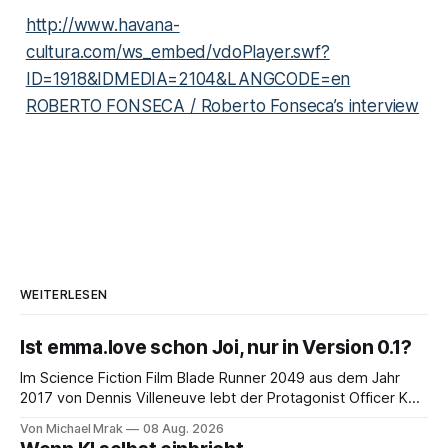
http://www.havana-
cultura.com/ws_embed/vdoPlayer.swf?
ID=1918&IDMEDIA=2104&LANGCODE=en
ROBERTO FONSECA / Roberto Fonseca’s interview
WEITERLESEN
Ist emma.love schon Joi, nur in Version 0.1?
Im Science Fiction Film Blade Runner 2049 aus dem Jahr
2017 von Dennis Villeneuve lebt der Protagonist Officer K
mit Joi zusammen, einer holografischen Begleiterin aus dem
Von Michael Mrak
08 Aug. 2026
Big Tech Unternehmen Wallace, der Nachfolgeunternehmen