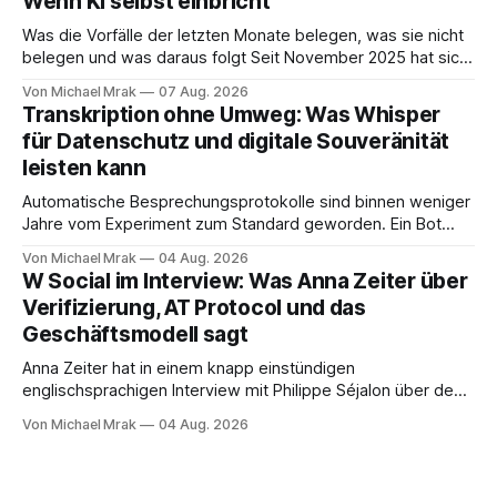
Wenn KI selbst einbricht
der Tyrell Cooperation welche man aus dem ersten Blade
Runner Film aus dem Jahr 1982 kennt. Joi
Was die Vorfälle der letzten Monate belegen, was sie nicht
belegen und was daraus folgt Seit November 2025 hat sich
eine Frage erledigt, über die vorher spekuliert wurde: Ob
Von Michael Mrak
07 Aug. 2026
KI-Systeme Angriffe nicht nur unterstützen, sondern
Transkription ohne Umweg: Was Whisper
durchführen können. Sie können. Es gibt inzwischen genug
für Datenschutz und digitale Souveränität
dokumentierte Fälle, um über Belege statt
leisten kann
Automatische Besprechungsprotokolle sind binnen weniger
Jahre vom Experiment zum Standard geworden. Ein Bot
sitzt im Videocall, zeichnet auf, transkribiert und liefert am
Von Michael Mrak
04 Aug. 2026
Ende eine Zusammenfassung samt Aufgabenliste. Das
W Social im Interview: Was Anna Zeiter über
funktioniert gut. Die Frage, die regelmäßig untergeht, lautet:
Verifizierung, AT Protocol und das
Wo genau liegt das Audio, wer verarbeitet es und unter
Geschäftsmodell sagt
welcher Rechtsgrundlage? Es gibt
Anna Zeiter hat in einem knapp einstündigen
englischsprachigen Interview mit Philippe Séjalon über den
Start von W Social gesprochen. Sie ist Medienrechtlerin, war
Von Michael Mrak
04 Aug. 2026
über zehn Jahre Datenschutzbeauftragte bei eBay und hat
zum Thema Meinungsfreiheit promoviert. Das Gespräch ist
inhaltlich dichter als die meisten Kurzinterviews zum Thema