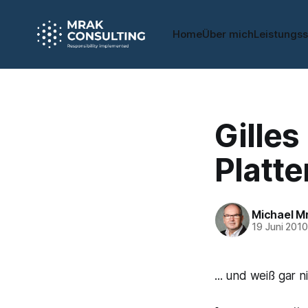
Home
Über mich
Leistungs
Gilles
Platte
Michael M
19 Juni 201
... und weiß gar n