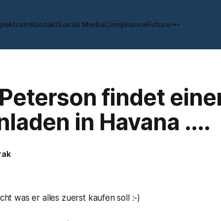
spektrum
Kontakt
Social Media
Compliance
Future
 Peterson findet eine
nladen in Havana ....
rak
0
icht was er alles zuerst kaufen soll :-)