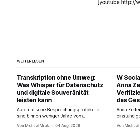
[youtube http:/
WEITERLESEN
Transkription ohne Umweg:
W Socia
Was Whisper für Datenschutz
Anna Ze
und digitale Souveränität
Verifizi
leisten kann
das Ges
Automatische Besprechungsprotokolle
Anna Zeite
sind binnen weniger Jahre vom
einstündig
Experiment zum Standard geworden. Ein
Interview m
Von Michael Mrak
04 Aug. 2026
Von Michael
Bot sitzt im Videocall, zeichnet auf,
Start von 
transkribiert und liefert am Ende eine
Medienrech