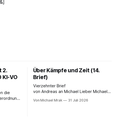
&]
 2.
Über Kämpfe und Zeit (14.
0 KI-VO
Brief)
Vierzehnter Brief
von Andreas an Michael Lieber Michael,
n die
Dein Brief ist einer der dunkelsten
Verordnung.
Von Michael Mrak
31 Juli 2026
bisher. Du fragst, ob der Planet am Ende
 LinkedIn-
6
sei, Du greifst nach dem Gesetz als dem
 Satz, der
letzten Hebel, der sich noch bewegt,
falsch ist:
und zwischen Deinen Zeilen höre ich
eichnet
einen Mann, der seine Kapitulation probt.
telligenz