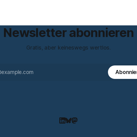
zbeauftragte bei eBay und
entstanden sei. Das stimmt so nicht.
ema Meinungsfreiheit
Artikel 50 der KI-Verordnung
 Das Gespräch ist inhaltlich
s die meisten Kurzinterviews
 und beantwortet einige
Newsletter abonnieren
Gratis, aber keineswegs wertlos.
Abonnie