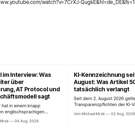
/www.youtube.com/watch?v=7CrXJ-QugkE&hl=de_DE&fs=1
l im Interview: Was
KI-Kennzeichnung seit
iter über
August: Was Artikel 5
erung, AT Protocol und
tatsächlich verlangt
chäftsmodell sagt
Seit dem 2. August 2026 gelte
Transparenzpflichten der KI-
r hat in einem knapp
In Zeitungen, Newslettern und
en englischsprachigen
Von Michael Mrak
02 Aug. 202
Postings liest man dazu einen
it Philippe Séjalon über den
 Mrak
04 Aug. 2026
eingängig klingt und trotzdem 
W Social gesprochen. Sie ist
Ab jetzt müsse alles gekennz
tlerin, war über zehn Jahre
werden, was mit künstlicher In