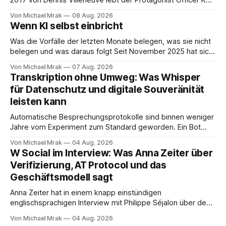
mit Joi zusammen, einer holografischen Begleiterin aus dem
Von Michael Mrak
08 Aug. 2026
Big Tech Unternehmen Wallace, der Nachfolgeunternehmen
Wenn KI selbst einbricht
der Tyrell Cooperation welche man aus dem ersten Blade
Runner Film aus dem Jahr 1982 kennt. Joi
Was die Vorfälle der letzten Monate belegen, was sie nicht
belegen und was daraus folgt Seit November 2025 hat sich
eine Frage erledigt, über die vorher spekuliert wurde: Ob
Von Michael Mrak
07 Aug. 2026
KI-Systeme Angriffe nicht nur unterstützen, sondern
Transkription ohne Umweg: Was Whisper
durchführen können. Sie können. Es gibt inzwischen genug
für Datenschutz und digitale Souveränität
dokumentierte Fälle, um über Belege statt
leisten kann
Automatische Besprechungsprotokolle sind binnen weniger
Jahre vom Experiment zum Standard geworden. Ein Bot
sitzt im Videocall, zeichnet auf, transkribiert und liefert am
Von Michael Mrak
04 Aug. 2026
Ende eine Zusammenfassung samt Aufgabenliste. Das
W Social im Interview: Was Anna Zeiter über
funktioniert gut. Die Frage, die regelmäßig untergeht, lautet:
Verifizierung, AT Protocol und das
Wo genau liegt das Audio, wer verarbeitet es und unter
Geschäftsmodell sagt
welcher Rechtsgrundlage? Es gibt
Anna Zeiter hat in einem knapp einstündigen
englischsprachigen Interview mit Philippe Séjalon über den
Start von W Social gesprochen. Sie ist Medienrechtlerin, war
Von Michael Mrak
04 Aug. 2026
über zehn Jahre Datenschutzbeauftragte bei eBay und hat