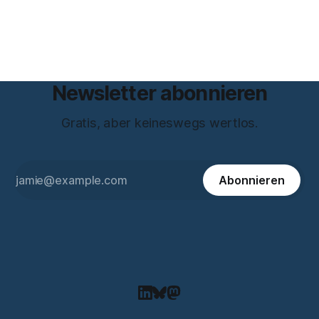
zum Thema Meinungsfreiheit promoviert. Das Gespräch ist
inhaltlich dichter als die meisten Kurzinterviews zum Thema
und beantwortet einige Fragen,
Newsletter abonnieren
Gratis, aber keineswegs wertlos.
Abonnieren