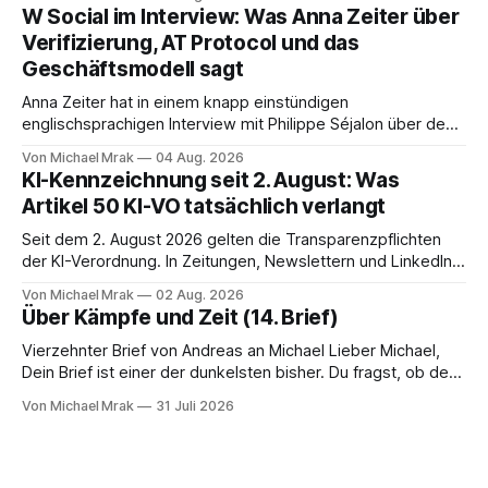
Ende eine Zusammenfassung samt Aufgabenliste. Das
W Social im Interview: Was Anna Zeiter über
funktioniert gut. Die Frage, die regelmäßig untergeht, lautet:
Verifizierung, AT Protocol und das
Wo genau liegt das Audio, wer verarbeitet es und unter
Geschäftsmodell sagt
welcher Rechtsgrundlage? Es gibt
Anna Zeiter hat in einem knapp einstündigen
englischsprachigen Interview mit Philippe Séjalon über den
Start von W Social gesprochen. Sie ist Medienrechtlerin, war
Von Michael Mrak
04 Aug. 2026
über zehn Jahre Datenschutzbeauftragte bei eBay und hat
KI-Kennzeichnung seit 2. August: Was
zum Thema Meinungsfreiheit promoviert. Das Gespräch ist
Artikel 50 KI-VO tatsächlich verlangt
inhaltlich dichter als die meisten Kurzinterviews zum Thema
und beantwortet einige Fragen,
Seit dem 2. August 2026 gelten die Transparenzpflichten
der KI-Verordnung. In Zeitungen, Newslettern und LinkedIn-
Postings liest man dazu einen Satz, der eingängig klingt und
Von Michael Mrak
02 Aug. 2026
trotzdem falsch ist: Ab jetzt müsse alles gekennzeichnet
Über Kämpfe und Zeit (14. Brief)
werden, was mit künstlicher Intelligenz entstanden sei. Das
stimmt so nicht. Artikel 50 der KI-Verordnung
Vierzehnter Brief von Andreas an Michael Lieber Michael,
Dein Brief ist einer der dunkelsten bisher. Du fragst, ob der
Planet am Ende sei, Du greifst nach dem Gesetz als dem
Von Michael Mrak
31 Juli 2026
letzten Hebel, der sich noch bewegt, und zwischen Deinen
Zeilen höre ich einen Mann, der seine Kapitulation probt.
Freundschaft erlaubt