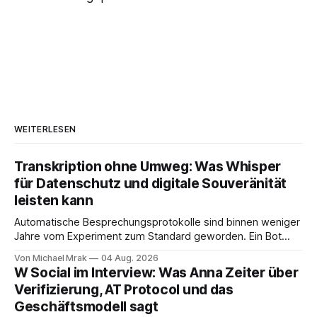
WEITERLESEN
Transkription ohne Umweg: Was Whisper
für Datenschutz und digitale Souveränität
leisten kann
Automatische Besprechungsprotokolle sind binnen weniger
Jahre vom Experiment zum Standard geworden. Ein Bot
sitzt im Videocall, zeichnet auf, transkribiert und liefert am
Von Michael Mrak
04 Aug. 2026
Ende eine Zusammenfassung samt Aufgabenliste. Das
W Social im Interview: Was Anna Zeiter über
funktioniert gut. Die Frage, die regelmäßig untergeht, lautet:
Verifizierung, AT Protocol und das
Wo genau liegt das Audio, wer verarbeitet es und unter
Geschäftsmodell sagt
welcher Rechtsgrundlage? Es gibt