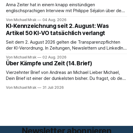
Anna Zeiter hat in einem knapp einstündigen
englischsprachigen Interview mit Philippe Séjalon über den
Start von W Social gesprochen. Sie ist Medienrechtlerin, war
Von Michael Mrak
04 Aug. 2026
über zehn Jahre Datenschutzbeauftragte bei eBay und hat
KI-Kennzeichnung seit 2. August: Was
zum Thema Meinungsfreiheit promoviert. Das Gespräch ist
Artikel 50 KI-VO tatsächlich verlangt
inhaltlich dichter als die meisten Kurzinterviews zum Thema
und beantwortet einige Fragen,
Seit dem 2. August 2026 gelten die Transparenzpflichten
der KI-Verordnung. In Zeitungen, Newslettern und LinkedIn-
Postings liest man dazu einen Satz, der eingängig klingt und
Von Michael Mrak
02 Aug. 2026
trotzdem falsch ist: Ab jetzt müsse alles gekennzeichnet
Über Kämpfe und Zeit (14. Brief)
werden, was mit künstlicher Intelligenz entstanden sei. Das
stimmt so nicht. Artikel 50 der KI-Verordnung
Vierzehnter Brief von Andreas an Michael Lieber Michael,
Dein Brief ist einer der dunkelsten bisher. Du fragst, ob der
Planet am Ende sei, Du greifst nach dem Gesetz als dem
Von Michael Mrak
31 Juli 2026
letzten Hebel, der sich noch bewegt, und zwischen Deinen
Zeilen höre ich einen Mann, der seine Kapitulation probt.
Freundschaft erlaubt
Newsletter abonnieren