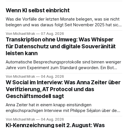
Wenn KI selbst einbricht
Was die Vorfälle der letzten Monate belegen, was sie nicht
belegen und was daraus folgt Seit November 2025 hat sich
eine Frage erledigt, über die vorher spekuliert wurde: Ob
Von Michael Mrak
07 Aug. 2026
KI-Systeme Angriffe nicht nur unterstützen, sondern
Transkription ohne Umweg: Was Whisper
durchführen können. Sie können. Es gibt inzwischen genug
für Datenschutz und digitale Souveränität
dokumentierte Fälle, um über Belege statt
leisten kann
Automatische Besprechungsprotokolle sind binnen weniger
Jahre vom Experiment zum Standard geworden. Ein Bot
sitzt im Videocall, zeichnet auf, transkribiert und liefert am
Von Michael Mrak
04 Aug. 2026
Ende eine Zusammenfassung samt Aufgabenliste. Das
W Social im Interview: Was Anna Zeiter über
funktioniert gut. Die Frage, die regelmäßig untergeht, lautet:
Verifizierung, AT Protocol und das
Wo genau liegt das Audio, wer verarbeitet es und unter
Geschäftsmodell sagt
welcher Rechtsgrundlage? Es gibt
Anna Zeiter hat in einem knapp einstündigen
englischsprachigen Interview mit Philippe Séjalon über den
Start von W Social gesprochen. Sie ist Medienrechtlerin, war
Von Michael Mrak
04 Aug. 2026
über zehn Jahre Datenschutzbeauftragte bei eBay und hat
KI-Kennzeichnung seit 2. August: Was
zum Thema Meinungsfreiheit promoviert. Das Gespräch ist