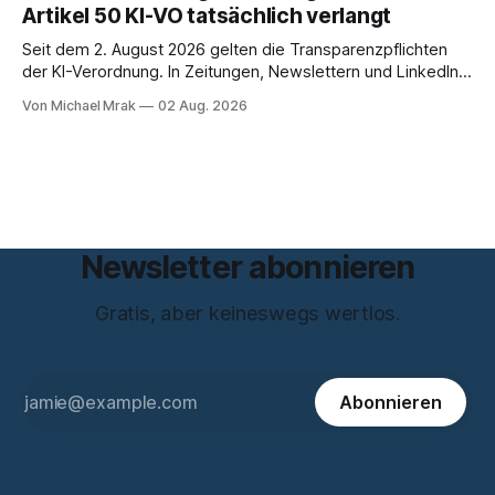
Artikel 50 KI-VO tatsächlich verlangt
inhaltlich dichter als die meisten Kurzinterviews zum Thema
und beantwortet einige Fragen,
Seit dem 2. August 2026 gelten die Transparenzpflichten
der KI-Verordnung. In Zeitungen, Newslettern und LinkedIn-
Postings liest man dazu einen Satz, der eingängig klingt und
Von Michael Mrak
02 Aug. 2026
trotzdem falsch ist: Ab jetzt müsse alles gekennzeichnet
werden, was mit künstlicher Intelligenz entstanden sei. Das
stimmt so nicht. Artikel 50 der KI-Verordnung
Newsletter abonnieren
Gratis, aber keineswegs wertlos.
Abonnieren