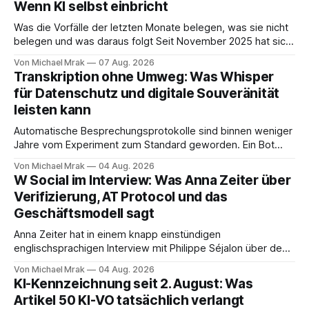
Wenn KI selbst einbricht
Was die Vorfälle der letzten Monate belegen, was sie nicht
belegen und was daraus folgt Seit November 2025 hat sich
eine Frage erledigt, über die vorher spekuliert wurde: Ob
Von Michael Mrak
07 Aug. 2026
KI-Systeme Angriffe nicht nur unterstützen, sondern
Transkription ohne Umweg: Was Whisper
durchführen können. Sie können. Es gibt inzwischen genug
für Datenschutz und digitale Souveränität
dokumentierte Fälle, um über Belege statt
leisten kann
Automatische Besprechungsprotokolle sind binnen weniger
Jahre vom Experiment zum Standard geworden. Ein Bot
sitzt im Videocall, zeichnet auf, transkribiert und liefert am
Von Michael Mrak
04 Aug. 2026
Ende eine Zusammenfassung samt Aufgabenliste. Das
W Social im Interview: Was Anna Zeiter über
funktioniert gut. Die Frage, die regelmäßig untergeht, lautet:
Verifizierung, AT Protocol und das
Wo genau liegt das Audio, wer verarbeitet es und unter
Geschäftsmodell sagt
welcher Rechtsgrundlage? Es gibt
Anna Zeiter hat in einem knapp einstündigen
englischsprachigen Interview mit Philippe Séjalon über den
Start von W Social gesprochen. Sie ist Medienrechtlerin, war
Von Michael Mrak
04 Aug. 2026
über zehn Jahre Datenschutzbeauftragte bei eBay und hat
KI-Kennzeichnung seit 2. August: Was
zum Thema Meinungsfreiheit promoviert. Das Gespräch ist
Artikel 50 KI-VO tatsächlich verlangt
inhaltlich dichter als die meisten Kurzinterviews zum Thema