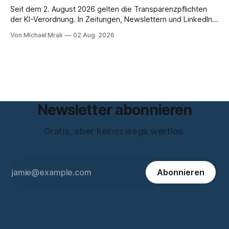
und beantwortet einige Fragen,
Seit dem 2. August 2026 gelten die Transparenzpflichten
der KI-Verordnung. In Zeitungen, Newslettern und LinkedIn-
Postings liest man dazu einen Satz, der eingängig klingt und
Von Michael Mrak
02 Aug. 2026
trotzdem falsch ist: Ab jetzt müsse alles gekennzeichnet
werden, was mit künstlicher Intelligenz entstanden sei. Das
stimmt so nicht. Artikel 50 der KI-Verordnung
Newsletter abonnieren
Gratis, aber keineswegs wertlos.
Abonnieren