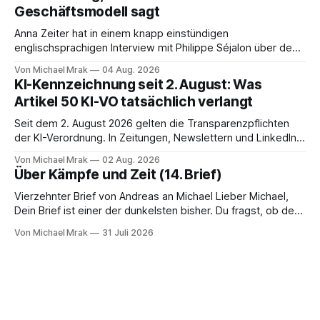
Geschäftsmodell sagt
welcher Rechtsgrundlage? Es gibt
Anna Zeiter hat in einem knapp einstündigen
englischsprachigen Interview mit Philippe Séjalon über den
Start von W Social gesprochen. Sie ist Medienrechtlerin, war
Von Michael Mrak
04 Aug. 2026
über zehn Jahre Datenschutzbeauftragte bei eBay und hat
KI-Kennzeichnung seit 2. August: Was
zum Thema Meinungsfreiheit promoviert. Das Gespräch ist
Artikel 50 KI-VO tatsächlich verlangt
inhaltlich dichter als die meisten Kurzinterviews zum Thema
und beantwortet einige Fragen,
Seit dem 2. August 2026 gelten die Transparenzpflichten
der KI-Verordnung. In Zeitungen, Newslettern und LinkedIn-
Postings liest man dazu einen Satz, der eingängig klingt und
Von Michael Mrak
02 Aug. 2026
trotzdem falsch ist: Ab jetzt müsse alles gekennzeichnet
Über Kämpfe und Zeit (14. Brief)
werden, was mit künstlicher Intelligenz entstanden sei. Das
stimmt so nicht. Artikel 50 der KI-Verordnung
Vierzehnter Brief von Andreas an Michael Lieber Michael,
Dein Brief ist einer der dunkelsten bisher. Du fragst, ob der
Planet am Ende sei, Du greifst nach dem Gesetz als dem
Von Michael Mrak
31 Juli 2026
letzten Hebel, der sich noch bewegt, und zwischen Deinen
Zeilen höre ich einen Mann, der seine Kapitulation probt.
Freundschaft erlaubt