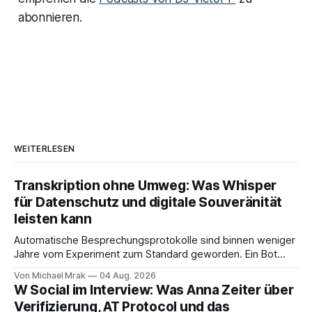
abonnieren.
WEITERLESEN
Transkription ohne Umweg: Was Whisper
für Datenschutz und digitale Souveränität
leisten kann
Automatische Besprechungsprotokolle sind binnen weniger
Jahre vom Experiment zum Standard geworden. Ein Bot
sitzt im Videocall, zeichnet auf, transkribiert und liefert am
Von Michael Mrak
04 Aug. 2026
Ende eine Zusammenfassung samt Aufgabenliste. Das
W Social im Interview: Was Anna Zeiter über
funktioniert gut. Die Frage, die regelmäßig untergeht, lautet:
Verifizierung, AT Protocol und das
Wo genau liegt das Audio, wer verarbeitet es und unter