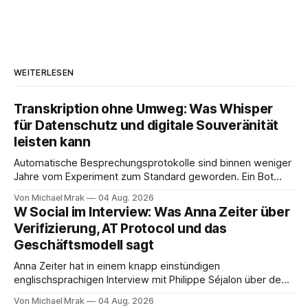
WEITERLESEN
Transkription ohne Umweg: Was Whisper
für Datenschutz und digitale Souveränität
leisten kann
Automatische Besprechungsprotokolle sind binnen weniger
Jahre vom Experiment zum Standard geworden. Ein Bot
sitzt im Videocall, zeichnet auf, transkribiert und liefert am
Von Michael Mrak
04 Aug. 2026
Ende eine Zusammenfassung samt Aufgabenliste. Das
W Social im Interview: Was Anna Zeiter über
funktioniert gut. Die Frage, die regelmäßig untergeht, lautet:
Verifizierung, AT Protocol und das
Wo genau liegt das Audio, wer verarbeitet es und unter
Geschäftsmodell sagt
welcher Rechtsgrundlage? Es gibt
Anna Zeiter hat in einem knapp einstündigen
englischsprachigen Interview mit Philippe Séjalon über den
Start von W Social gesprochen. Sie ist Medienrechtlerin, war
Von Michael Mrak
04 Aug. 2026
über zehn Jahre Datenschutzbeauftragte bei eBay und hat