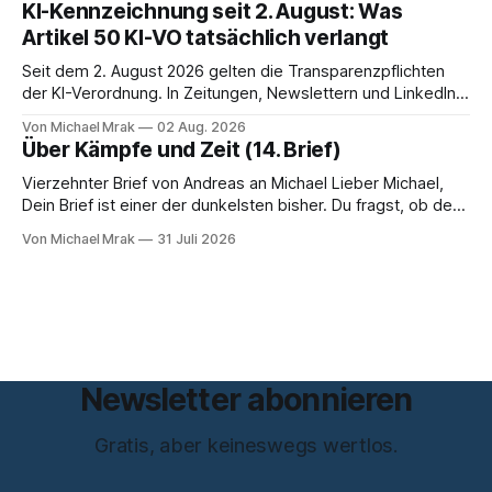
KI-Kennzeichnung seit 2. August: Was
zum Thema Meinungsfreiheit promoviert. Das Gespräch ist
Artikel 50 KI-VO tatsächlich verlangt
inhaltlich dichter als die meisten Kurzinterviews zum Thema
und beantwortet einige Fragen,
Seit dem 2. August 2026 gelten die Transparenzpflichten
der KI-Verordnung. In Zeitungen, Newslettern und LinkedIn-
Postings liest man dazu einen Satz, der eingängig klingt und
Von Michael Mrak
02 Aug. 2026
trotzdem falsch ist: Ab jetzt müsse alles gekennzeichnet
Über Kämpfe und Zeit (14. Brief)
werden, was mit künstlicher Intelligenz entstanden sei. Das
stimmt so nicht. Artikel 50 der KI-Verordnung
Vierzehnter Brief von Andreas an Michael Lieber Michael,
Dein Brief ist einer der dunkelsten bisher. Du fragst, ob der
Planet am Ende sei, Du greifst nach dem Gesetz als dem
Von Michael Mrak
31 Juli 2026
letzten Hebel, der sich noch bewegt, und zwischen Deinen
Zeilen höre ich einen Mann, der seine Kapitulation probt.
Freundschaft erlaubt
Newsletter abonnieren
Gratis, aber keineswegs wertlos.