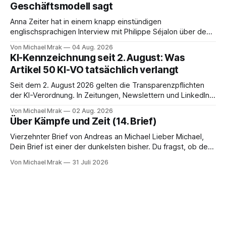
Geschäftsmodell sagt
welcher Rechtsgrundlage? Es gibt
Anna Zeiter hat in einem knapp einstündigen
englischsprachigen Interview mit Philippe Séjalon über den
Start von W Social gesprochen. Sie ist Medienrechtlerin, war
Von Michael Mrak
04 Aug. 2026
über zehn Jahre Datenschutzbeauftragte bei eBay und hat
KI-Kennzeichnung seit 2. August: Was
zum Thema Meinungsfreiheit promoviert. Das Gespräch ist
Artikel 50 KI-VO tatsächlich verlangt
inhaltlich dichter als die meisten Kurzinterviews zum Thema
und beantwortet einige Fragen,
Seit dem 2. August 2026 gelten die Transparenzpflichten
der KI-Verordnung. In Zeitungen, Newslettern und LinkedIn-
Postings liest man dazu einen Satz, der eingängig klingt und
Von Michael Mrak
02 Aug. 2026
trotzdem falsch ist: Ab jetzt müsse alles gekennzeichnet
Über Kämpfe und Zeit (14. Brief)
werden, was mit künstlicher Intelligenz entstanden sei. Das
stimmt so nicht. Artikel 50 der KI-Verordnung
Vierzehnter Brief von Andreas an Michael Lieber Michael,
Dein Brief ist einer der dunkelsten bisher. Du fragst, ob der
Planet am Ende sei, Du greifst nach dem Gesetz als dem
Von Michael Mrak
31 Juli 2026
letzten Hebel, der sich noch bewegt, und zwischen Deinen
Zeilen höre ich einen Mann, der seine Kapitulation probt.
Freundschaft erlaubt