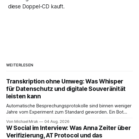
diese Doppel-CD kauft.
WEITERLESEN
Transkription ohne Umweg: Was Whisper
für Datenschutz und digitale Souveränität
leisten kann
Automatische Besprechungsprotokolle sind binnen weniger
Jahre vom Experiment zum Standard geworden. Ein Bot
sitzt im Videocall, zeichnet auf, transkribiert und liefert am
Von Michael Mrak
04 Aug. 2026
Ende eine Zusammenfassung samt Aufgabenliste. Das
W Social im Interview: Was Anna Zeiter über
funktioniert gut. Die Frage, die regelmäßig untergeht, lautet:
Verifizierung, AT Protocol und das
Wo genau liegt das Audio, wer verarbeitet es und unter