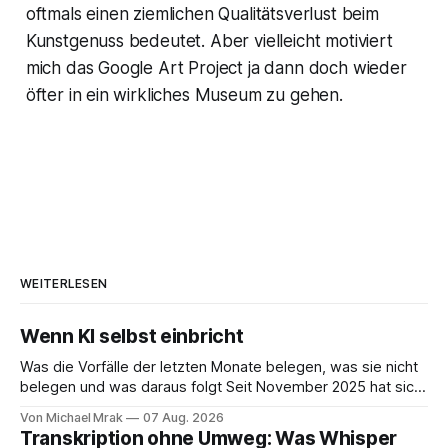
oftmals einen ziemlichen Qualitätsverlust beim
Kunstgenuss bedeutet. Aber vielleicht motiviert
mich das Google Art Project ja dann doch wieder
öfter in ein wirkliches Museum zu gehen.
WEITERLESEN
Wenn KI selbst einbricht
Was die Vorfälle der letzten Monate belegen, was sie nicht
belegen und was daraus folgt Seit November 2025 hat sich
eine Frage erledigt, über die vorher spekuliert wurde: Ob
Von Michael Mrak
07 Aug. 2026
KI-Systeme Angriffe nicht nur unterstützen, sondern
Transkription ohne Umweg: Was Whisper
durchführen können. Sie können. Es gibt inzwischen genug