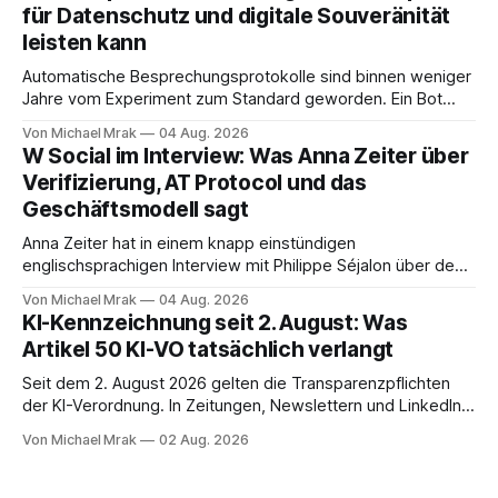
für Datenschutz und digitale Souveränität
dokumentierte Fälle, um über Belege statt
leisten kann
Automatische Besprechungsprotokolle sind binnen weniger
Jahre vom Experiment zum Standard geworden. Ein Bot
sitzt im Videocall, zeichnet auf, transkribiert und liefert am
Von Michael Mrak
04 Aug. 2026
Ende eine Zusammenfassung samt Aufgabenliste. Das
W Social im Interview: Was Anna Zeiter über
funktioniert gut. Die Frage, die regelmäßig untergeht, lautet:
Verifizierung, AT Protocol und das
Wo genau liegt das Audio, wer verarbeitet es und unter
Geschäftsmodell sagt
welcher Rechtsgrundlage? Es gibt
Anna Zeiter hat in einem knapp einstündigen
englischsprachigen Interview mit Philippe Séjalon über den
Start von W Social gesprochen. Sie ist Medienrechtlerin, war
Von Michael Mrak
04 Aug. 2026
über zehn Jahre Datenschutzbeauftragte bei eBay und hat
KI-Kennzeichnung seit 2. August: Was
zum Thema Meinungsfreiheit promoviert. Das Gespräch ist
Artikel 50 KI-VO tatsächlich verlangt
inhaltlich dichter als die meisten Kurzinterviews zum Thema
und beantwortet einige Fragen,
Seit dem 2. August 2026 gelten die Transparenzpflichten
der KI-Verordnung. In Zeitungen, Newslettern und LinkedIn-
Postings liest man dazu einen Satz, der eingängig klingt und
Von Michael Mrak
02 Aug. 2026
trotzdem falsch ist: Ab jetzt müsse alles gekennzeichnet
werden, was mit künstlicher Intelligenz entstanden sei. Das
stimmt so nicht. Artikel 50 der KI-Verordnung