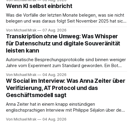
Big Tech Unternehmen Wallace, der Nachfolgeunternehmen
Wenn KI selbst einbricht
der Tyrell Cooperation welche man aus dem ersten Blade
Runner Film aus dem Jahr 1982 kennt. Joi
Was die Vorfälle der letzten Monate belegen, was sie nicht
belegen und was daraus folgt Seit November 2025 hat sich
eine Frage erledigt, über die vorher spekuliert wurde: Ob
Von Michael Mrak
07 Aug. 2026
KI-Systeme Angriffe nicht nur unterstützen, sondern
Transkription ohne Umweg: Was Whisper
durchführen können. Sie können. Es gibt inzwischen genug
für Datenschutz und digitale Souveränität
dokumentierte Fälle, um über Belege statt
leisten kann
Automatische Besprechungsprotokolle sind binnen weniger
Jahre vom Experiment zum Standard geworden. Ein Bot
sitzt im Videocall, zeichnet auf, transkribiert und liefert am
Von Michael Mrak
04 Aug. 2026
Ende eine Zusammenfassung samt Aufgabenliste. Das
W Social im Interview: Was Anna Zeiter über
funktioniert gut. Die Frage, die regelmäßig untergeht, lautet:
Verifizierung, AT Protocol und das
Wo genau liegt das Audio, wer verarbeitet es und unter
Geschäftsmodell sagt
welcher Rechtsgrundlage? Es gibt
Anna Zeiter hat in einem knapp einstündigen
englischsprachigen Interview mit Philippe Séjalon über den
Start von W Social gesprochen. Sie ist Medienrechtlerin, war
Von Michael Mrak
04 Aug. 2026
über zehn Jahre Datenschutzbeauftragte bei eBay und hat
zum Thema Meinungsfreiheit promoviert. Das Gespräch ist