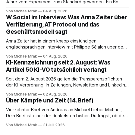
Jahre vom Experiment zum Standard geworden. Ein Bot
sitzt im Videocall, zeichnet auf, transkribiert und liefert am
Von Michael Mrak
04 Aug. 2026
Ende eine Zusammenfassung samt Aufgabenliste. Das
W Social im Interview: Was Anna Zeiter über
funktioniert gut. Die Frage, die regelmäßig untergeht, lautet:
Verifizierung, AT Protocol und das
Wo genau liegt das Audio, wer verarbeitet es und unter
Geschäftsmodell sagt
welcher Rechtsgrundlage? Es gibt
Anna Zeiter hat in einem knapp einstündigen
englischsprachigen Interview mit Philippe Séjalon über den
Start von W Social gesprochen. Sie ist Medienrechtlerin, war
Von Michael Mrak
04 Aug. 2026
über zehn Jahre Datenschutzbeauftragte bei eBay und hat
KI-Kennzeichnung seit 2. August: Was
zum Thema Meinungsfreiheit promoviert. Das Gespräch ist
Artikel 50 KI-VO tatsächlich verlangt
inhaltlich dichter als die meisten Kurzinterviews zum Thema
und beantwortet einige Fragen,
Seit dem 2. August 2026 gelten die Transparenzpflichten
der KI-Verordnung. In Zeitungen, Newslettern und LinkedIn-
Postings liest man dazu einen Satz, der eingängig klingt und
Von Michael Mrak
02 Aug. 2026
trotzdem falsch ist: Ab jetzt müsse alles gekennzeichnet
Über Kämpfe und Zeit (14. Brief)
werden, was mit künstlicher Intelligenz entstanden sei. Das
stimmt so nicht. Artikel 50 der KI-Verordnung
Vierzehnter Brief von Andreas an Michael Lieber Michael,
Dein Brief ist einer der dunkelsten bisher. Du fragst, ob der
Planet am Ende sei, Du greifst nach dem Gesetz als dem
Von Michael Mrak
31 Juli 2026
letzten Hebel, der sich noch bewegt, und zwischen Deinen
Zeilen höre ich einen Mann, der seine Kapitulation probt.