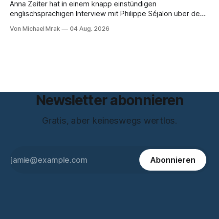
Anna Zeiter hat in einem knapp einstündigen
englischsprachigen Interview mit Philippe Séjalon über den
Start von W Social gesprochen. Sie ist Medienrechtlerin, war
Von Michael Mrak
04 Aug. 2026
über zehn Jahre Datenschutzbeauftragte bei eBay und hat
zum Thema Meinungsfreiheit promoviert. Das Gespräch ist
inhaltlich dichter als die meisten Kurzinterviews zum Thema
und beantwortet einige Fragen,
Newsletter abonnieren
Gratis, aber keineswegs wertlos.
Abonnieren