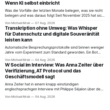
Big Tech Unternehmen Wallace, der Nachfolgeunternehmen
Wenn KI selbst einbricht
der Tyrell Cooperation welche man aus dem ersten Blade
Runner Film aus dem Jahr 1982 kennt. Joi
Was die Vorfälle der letzten Monate belegen, was sie nicht
belegen und was daraus folgt Seit November 2025 hat sich
eine Frage erledigt, über die vorher spekuliert wurde: Ob
Von Michael Mrak
07 Aug. 2026
KI-Systeme Angriffe nicht nur unterstützen, sondern
Transkription ohne Umweg: Was Whisper
durchführen können. Sie können. Es gibt inzwischen genug
für Datenschutz und digitale Souveränität
dokumentierte Fälle, um über Belege statt
leisten kann
Automatische Besprechungsprotokolle sind binnen weniger
Jahre vom Experiment zum Standard geworden. Ein Bot
sitzt im Videocall, zeichnet auf, transkribiert und liefert am
Von Michael Mrak
04 Aug. 2026
Ende eine Zusammenfassung samt Aufgabenliste. Das
W Social im Interview: Was Anna Zeiter über
funktioniert gut. Die Frage, die regelmäßig untergeht, lautet:
Verifizierung, AT Protocol und das
Wo genau liegt das Audio, wer verarbeitet es und unter
Geschäftsmodell sagt
welcher Rechtsgrundlage? Es gibt
Anna Zeiter hat in einem knapp einstündigen
englischsprachigen Interview mit Philippe Séjalon über den
Start von W Social gesprochen. Sie ist Medienrechtlerin, war
Von Michael Mrak
04 Aug. 2026
über zehn Jahre Datenschutzbeauftragte bei eBay und hat
zum Thema Meinungsfreiheit promoviert. Das Gespräch ist
inhaltlich dichter als die meisten Kurzinterviews zum Thema