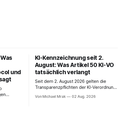
: Was
KI-Kennzeichnung seit 2.
August: Was Artikel 50 KI-VO
ocol und
tatsächlich verlangt
sagt
Seit dem 2. August 2026 gelten die
Transparenzpflichten der KI-Verordnung.
p
In Zeitungen, Newslettern und LinkedIn-
gen
Von Michael Mrak
02 Aug. 2026
Postings liest man dazu einen Satz, der
 über den
6
eingängig klingt und trotzdem falsch ist:
. Sie ist
Ab jetzt müsse alles gekennzeichnet
hn Jahre
werden, was mit künstlicher Intelligenz
eBay und
entstanden sei. Das stimmt so nicht.
eit
Artikel 50 der KI-Verordnung
nhaltlich