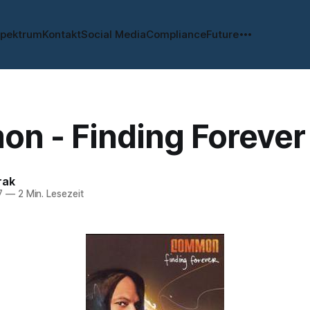
spektrum
Kontakt
Social Media
Compliance
Future
n - Finding Forever
rak
7
—
2 Min. Lesezeit