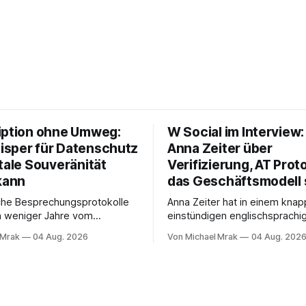
iption ohne Umweg:
W Social im Interview
sper für Datenschutz
Anna Zeiter über
tale Souveränität
Verifizierung, AT Prot
kann
das Geschäftsmodell 
che Besprechungsprotokolle
Anna Zeiter hat in einem knap
n weniger Jahre vom
einstündigen englischsprachi
 zum Standard geworden. Ein
Interview mit Philippe Séjalon
 Mrak
04 Aug. 2026
Von Michael Mrak
04 Aug. 202
m Videocall, zeichnet auf,
Start von W Social gesprochen
rt und liefert am Ende eine
Medienrechtlerin, war über ze
assung samt Aufgabenliste.
Datenschutzbeauftragte bei 
t. Die Frage, die
hat zum Thema Meinungsfreih
 untergeht, lautet: Wo genau
promoviert. Das Gespräch ist i