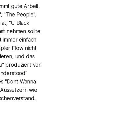
mmt gute Arbeit.
, "The People",
at, "U Black
st nehmen sollte.
t immer einfach
mpler Flow nicht
ieren, und das
u" produziert von
understood"
es "Dont Wanna
 Aussetzern wie
nschenverstand.