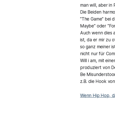
man will, aber i
Die Beiden harmo
"The Game" bei d
Maybe" oder "Fore
Auch wenn dies a
ist, da er mir zu
so ganz meiner i
nicht nur für Co
Will i am, mit e
produziert von D
Be Misunderstood
z.B. die Hook vo
Wenn Hip Hop, da