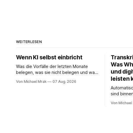
WEITERLESEN
Wenn KI selbst einbricht
Transkr
Was Whi
Was die Vorfälle der letzten Monate
und digi
belegen, was sie nicht belegen und was
leisten 
daraus folgt Seit November 2025 hat
Von Michael Mrak
07 Aug. 2026
sich eine Frage erledigt, über die vorher
Automatis
spekuliert wurde: Ob KI-Systeme
sind binne
Angriffe nicht nur unterstützen, sondern
Experiment
durchführen können. Sie können. Es gibt
Von Michael
Bot sitzt i
inzwischen genug dokumentierte Fälle,
transkribie
um über Belege statt
Zusammenf
Das funktioniert gu
regelmäßig