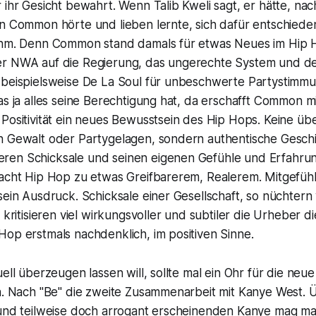
 ihr Gesicht bewahrt. Wenn Talib Kweli sagt, er hätte, na
on Common hörte und lieben lernte, sich dafür entschie
ihm. Denn Common stand damals für etwas Neues im Hip 
r NWA auf die Regierung, das ungerechte System und d
 beispielsweise De La Soul für unbeschwerte Partystimmu
as ja alles seine Berechtigung hat, da erschafft Common mi
Positivität ein neues Bewusstsein des Hip Hops. Keine üb
n Gewalt oder Partygelagen, sondern authentische Gesch
ren Schicksale und seinen eigenen Gefühle und Erfahru
macht Hip Hop zu etwas Greifbarerem, Realerem. Mitgefüh
sein Ausdruck. Schicksale einer Gesellschaft, so nüchter
, kritisieren viel wirkungsvoller und subtiler die Urheber d
op erstmals nachdenklich, im positiven Sinne.
uell überzeugen lassen will, sollte mal ein Ohr für die neue
en. Nach "Be" die zweite Zusammenarbeit mit Kanye West. 
 und teilweise doch arrogant erscheinenden Kanye mag m