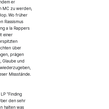
chdem er
den MC zu werden,
Hop. Wo früher
en Rassismus
ng a la Rappers
t einer
erspitzten
ichten über
ngen, prägen
l, Glaube und
n wiederzugeben,
ieser Missstände.
 LP "Finding
Über den sehr
an halten was