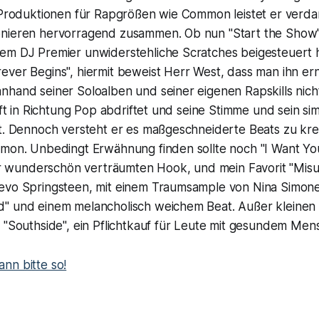
n Produktionen für Rapgrößen wie Common leistet er verda
nieren hervorragend zusammen. Ob nun "Start the Show"
em DJ Premier unwiderstehliche Scratches beigesteuert h
ver Begins", hiermit beweist Herr West, dass man ihn ern
nhand seiner Soloalben und seiner eigenen Rapskills nich
 oft in Richtung Pop abdriftet und seine Stimme und sein si
st. Dennoch versteht er es maßgeschneiderte Beats zu kre
mmon. Unbedingt Erwähnung finden sollte noch "I Want Yo
iner wunderschön verträumten Hook, und mein Favorit "Mis
evo Springsteen, mit einem Traumsample von Nina Simon
" und einem melancholisch weichem Beat. Außer kleinen
n "Southside", ein Pflichtkauf für Leute mit gesundem Me
nn bitte so!