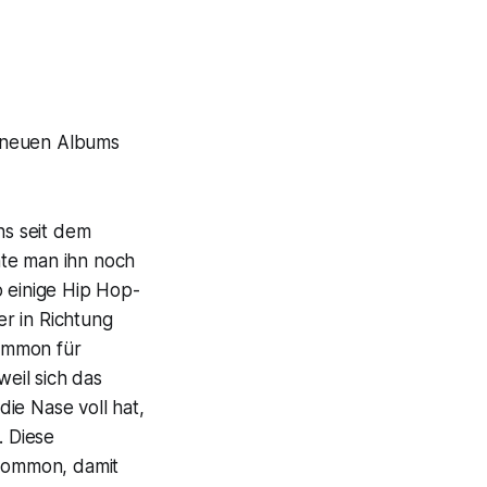
es neuen Albums
s seit dem
nte man ihn noch
 einige Hip Hop-
r in Richtung
ommon für
weil sich das
ie Nase voll hat,
. Diese
Common, damit