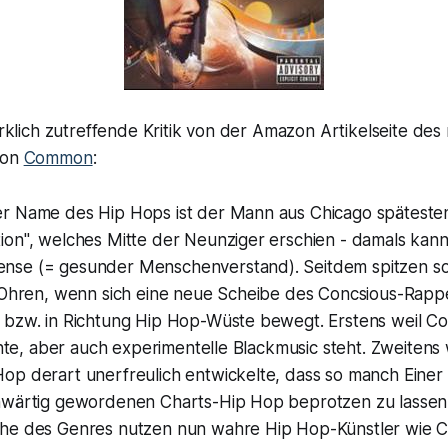
wirklich zutreffende Kritik von der Amazon Artikelseite d
von
Common
:
r Name des Hip Hops ist der Mann aus Chicago spätesten
ion", welches Mitte der Neunziger erschien - damals kan
se (= gesunder Menschenverstand). Seitdem spitzen so
e Ohren, wenn sich eine neue Scheibe des Concsious-Rappe
 bzw. in Richtung Hip Hop-Wüste bewegt. Erstens weil C
gente, aber auch experimentelle Blackmusic steht. Zweitens 
p derart unerfreulich entwickelte, dass so manch Einer d
nwärtig gewordenen Charts-Hip Hop beprotzen zu lassen
che des Genres nutzen nun wahre Hip Hop-Künstler wie 